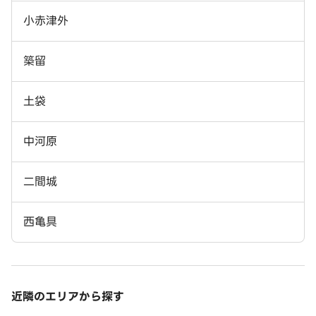
小赤津外
築留
土袋
中河原
二間城
西亀具
近隣のエリアから探す