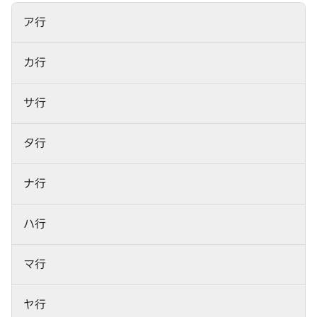
ア行
カ行
サ行
タ行
ナ行
ハ行
マ行
ヤ行