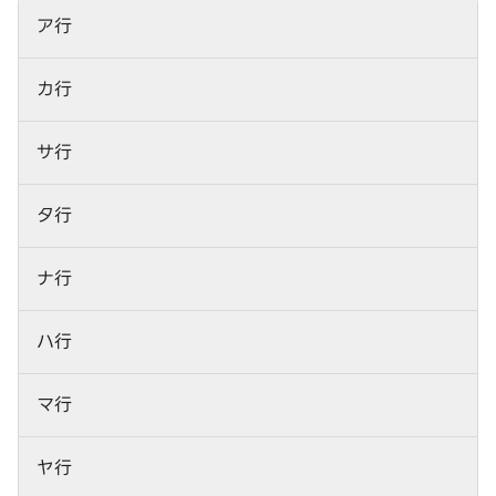
ア行
カ行
サ行
タ行
ナ行
ハ行
マ行
ヤ行