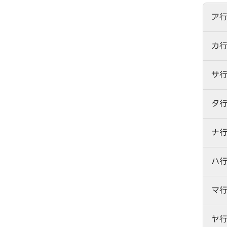
ア
カ
サ
タ
ナ
ハ
マ
ヤ