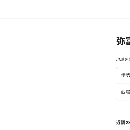
弥
地域を
伊
西
近隣の