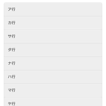
ア行
カ行
サ行
タ行
ナ行
ハ行
マ行
ヤ行