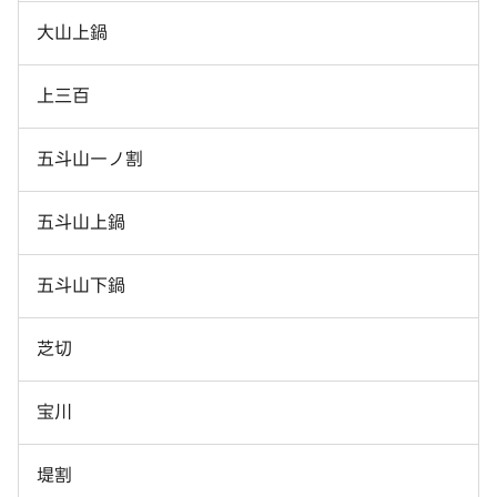
大山上鍋
上三百
五斗山一ノ割
五斗山上鍋
五斗山下鍋
芝切
宝川
堤割