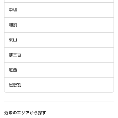
中切
畑割
東山
前三百
道西
屋敷割
近隣のエリアから探す