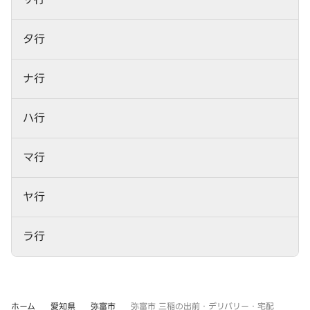
タ行
ナ行
ハ行
マ行
ヤ行
ラ行
ホーム
愛知県
弥富市
弥富市 三稲の出前・デリバリー・宅配