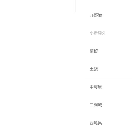
九郎治
小赤津外
築留
土袋
中河原
二間城
西亀具