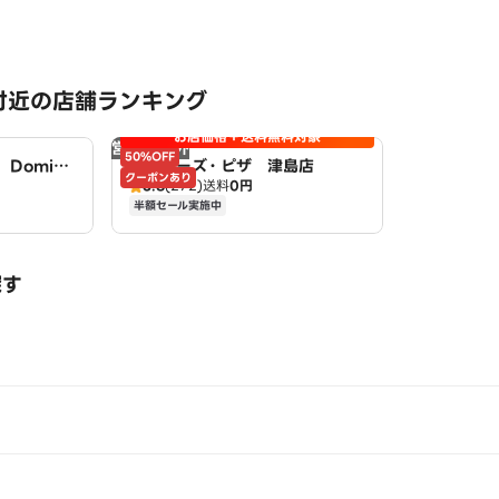
付近の店舗ランキング
お店価格＋送料無料対象
営業時間外
50%OFF
Domin
アオキーズ・ピザ 津島店
クーポンあり
3.8
(272)
送料
0円
半額セール実施中
探す