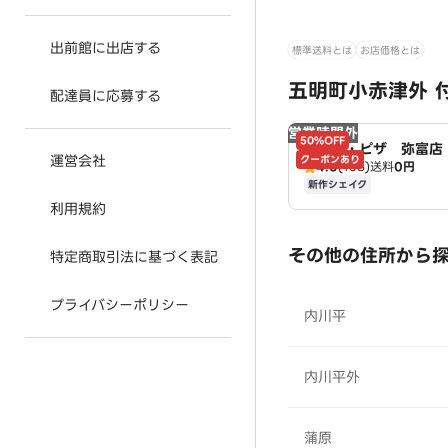
出前館に出店する
標準送料とは
お店価格とは
五明町小赤津外 
配達員に応募する
営業時間外
50%OFF
ドミノ・ピザ 弥富店 
運営会社
クーポンあり
4.0
(168)
送料
0円
o's
新作シェイク
利用規約
その他の住所から
特定商取引法に基づく表記
プライバシーポリシー
内川平
内川平外
蒲原