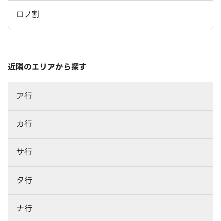
ロノ割
近隣のエリアから探す
ア行
カ行
サ行
タ行
ナ行