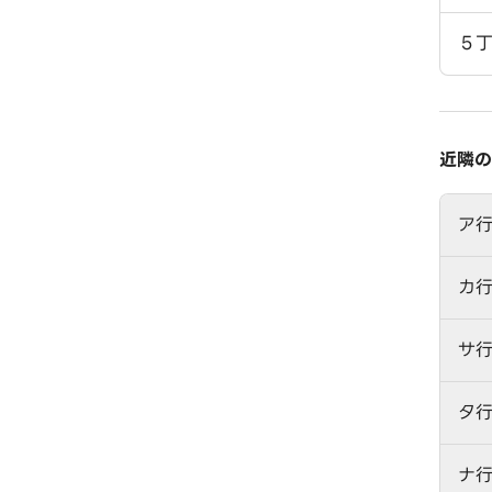
５
近隣の
ア
カ
サ
タ
ナ