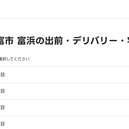
富市 富浜の出前・デリバリー・
選択してください
丁目
丁目
丁目
丁目