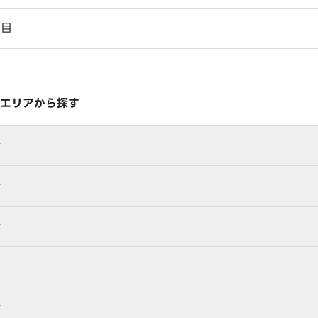
丁目
エリアから探す
行
行
行
行
行