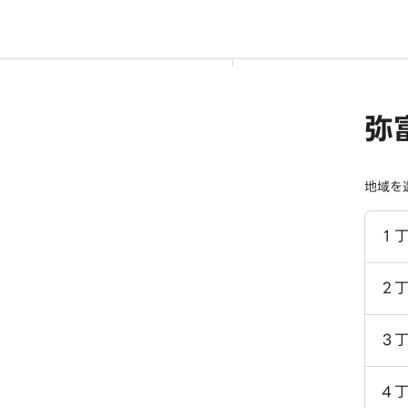
弥
地域を
１
２
３
４