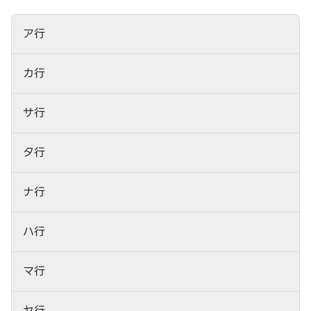
ア行
カ行
サ行
タ行
ナ行
ハ行
マ行
ヤ行