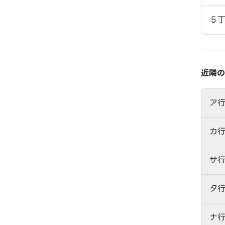
５
近隣の
ア
カ
サ
タ
ナ