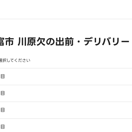
富市 川原欠の出前・デリバリー
選択してください
丁目
丁目
丁目
丁目