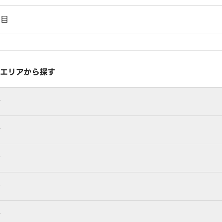
丁目
エリアから探す
行
行
行
行
行