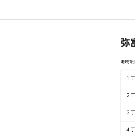
弥
地域を
１
２
３
４