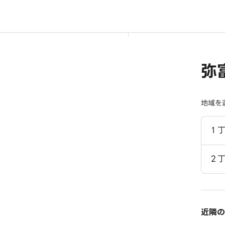
弥
地域を
１
２
近隣の