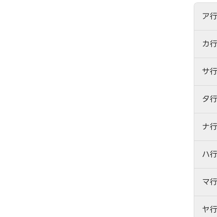
ア
カ
サ
タ
ナ
ハ
マ
ヤ