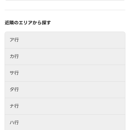
近隣のエリアから探す
ア行
カ行
サ行
タ行
ナ行
ハ行