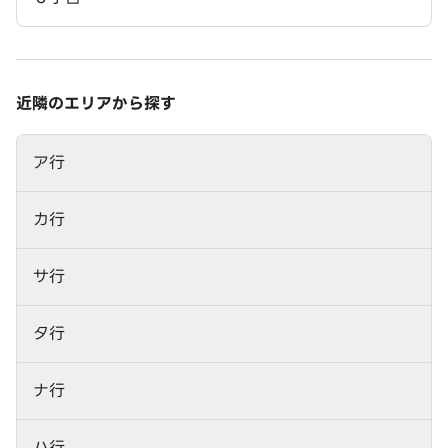
近隣のエリアから探す
ア行
カ行
サ行
タ行
ナ行
ハ行