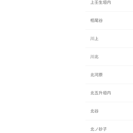
上壬生垣内
栢尾谷
川上
川北
北河原
北五升垣内
北谷
北ノ砂子