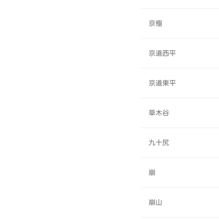
京極
京道西平
京道東平
草木谷
九十尻
崩
崩山