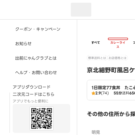
現在のお届け先：
クーポン・キャンペーン
すべて
カレーライ
お知らせ
ス
出前にゃんクラブとは
標準送料とは
お店価格とは
京北細野町風呂ケ
ヘルプ・お問い合わせ
アプリダウンロード
1日限定77食丼 たこ
2.9
(74)
55分
送料
65
二次元コードはこちら
アプリでもっと便利に
その他の住所から
明見