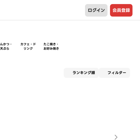
ログイン
会員登録
とんかつ・
カフェ・ド
たこ焼き・
天ぷら
リンク
お好み焼き
適用な
ランキング順
フィルター