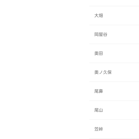
大畑
岡屋谷
奥田
奥ノ久保
尾鼻
尾山
笠峠