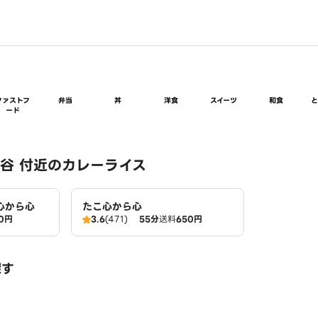
ファストフ
弁当
丼
洋食
スイーツ
和食
ード
谷 付近のカレーライス
心から心
たこ心から心
0円
3.6
(471)
55分
送料
650円
探す