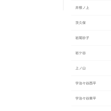
井根ノ上
茨久保
岩尾砂子
岩ケ谷
上ノ山
宇治々谷西平
宇治々谷東平