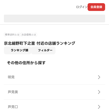
ログイン
会員登録
現在のお届け先：
標準送料とは
お店価格とは
京北細野町下之里 付近の店舗ランキング
適用なし
ランキング順
フィルター
その他の住所から探す
明見
芦見奥
芦見口