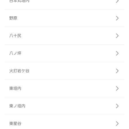
日本丸垣内
野原
八十尻
八ノ坪
火打岩ケ谷
東垣内
東ノ垣内
東星谷