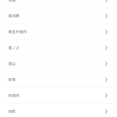
見通
南河原
南五升垣内
宮ノ上
宮山
妙見
向垣内
向町