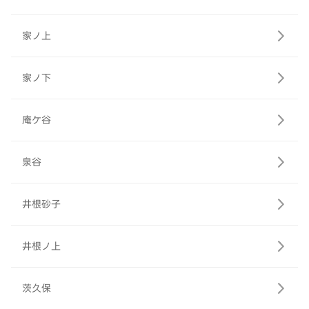
家ノ上
家ノ下
庵ケ谷
泉谷
井根砂子
井根ノ上
茨久保