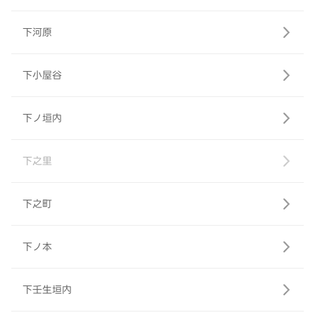
下河原
下小屋谷
下ノ垣内
下之里
下之町
下ノ本
下壬生垣内