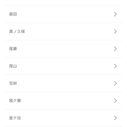
奥田
奥ノ久保
尾鼻
尾山
笠峠
風ケ鼻
釜ケ谷