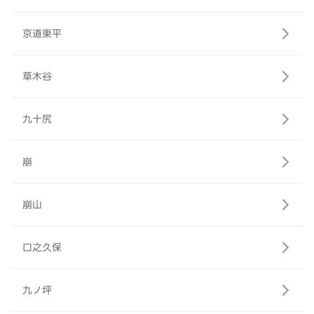
京道東平
草木谷
九十尻
崩
崩山
口之久保
九ノ坪