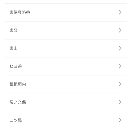
東保登路谷
東又
東山
ヒヨ谷
枇杷垣内
袋ノ久保
二ツ橋