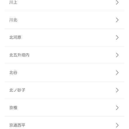
川上
川北
北河原
北五升垣内
北谷
北ノ砂子
京極
京道西平