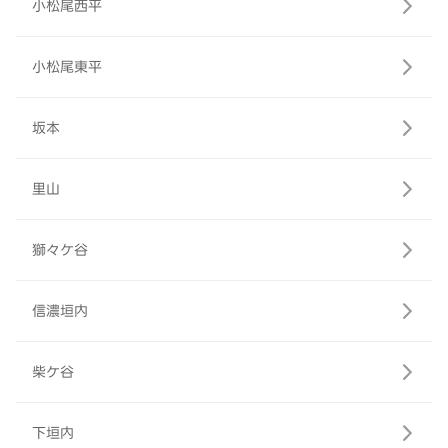
小松尾西平
小松尾東平
坂本
里山
獅々ケ谷
信濃垣内
柴ケ谷
下垣内