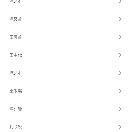
滝ノ本
滝又谷
田尻谷
田中代
塚ノ本
土取場
坪ケ池
釣瓶税