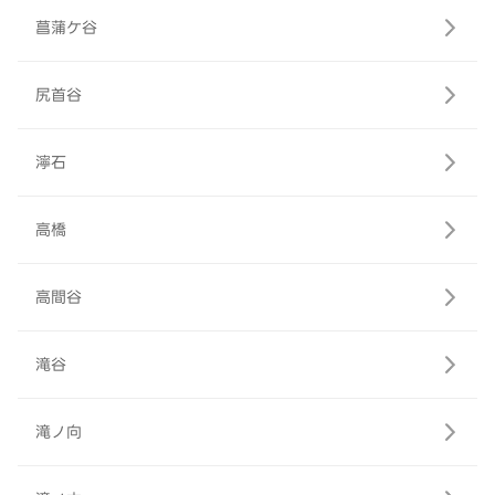
菖蒲ケ谷
尻首谷
濘石
高橋
高間谷
滝谷
滝ノ向