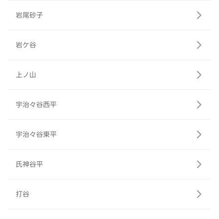
岩尾砂子
岩ケ谷
上ノ山
宇治々谷西平
宇治々谷東平
氏神谷平
打谷