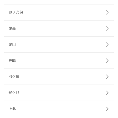
奥ノ久保
尾鼻
尾山
笠峠
風ケ鼻
釜ケ谷
上北