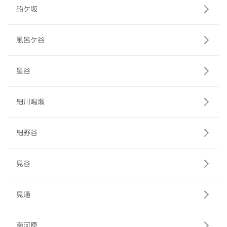
船ケ坂
風呂ケ谷
星谷
細川鳴瀬
細野谷
見谷
見通
南河原