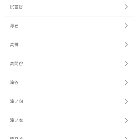
尻首谷
濘石
高橋
高間谷
滝谷
滝ノ向
滝ノ本