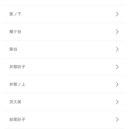
家ノ下
庵ケ谷
泉谷
井根砂子
井根ノ上
茨久保
岩尾砂子