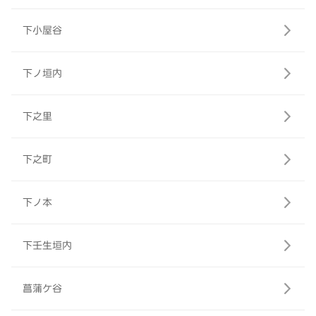
下小屋谷
下ノ垣内
下之里
下之町
下ノ本
下壬生垣内
菖蒲ケ谷