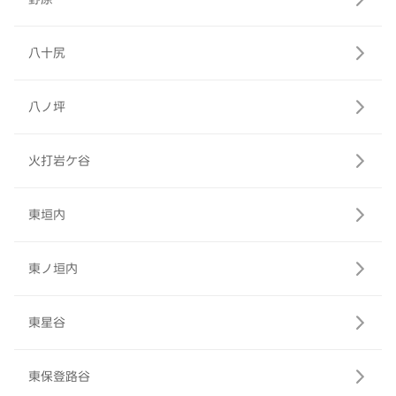
八十尻
八ノ坪
火打岩ケ谷
東垣内
東ノ垣内
東星谷
東保登路谷