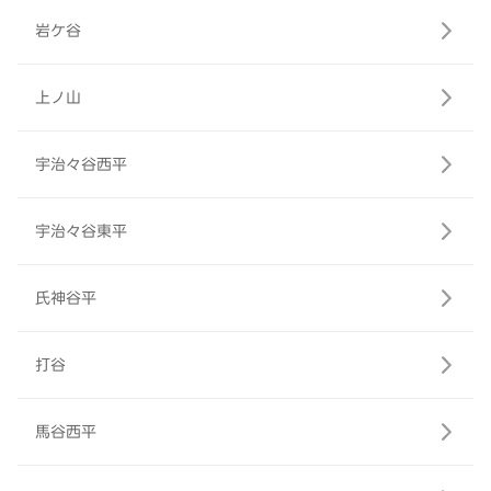
岩ケ谷
上ノ山
宇治々谷西平
宇治々谷東平
氏神谷平
打谷
馬谷西平