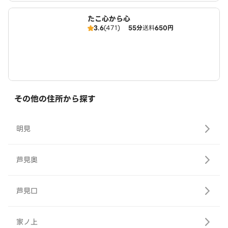
たこ心から心
3.6
(471)
55分
送料
650円
その他の住所から探す
明見
芦見奥
芦見口
家ノ上