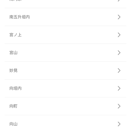
南五升垣内
宮ノ上
宮山
妙見
向垣内
向町
向山