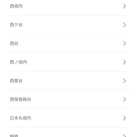
西垣内
西ケ谷
西谷
西ノ垣内
西星谷
西保登路谷
日本丸垣内
野原