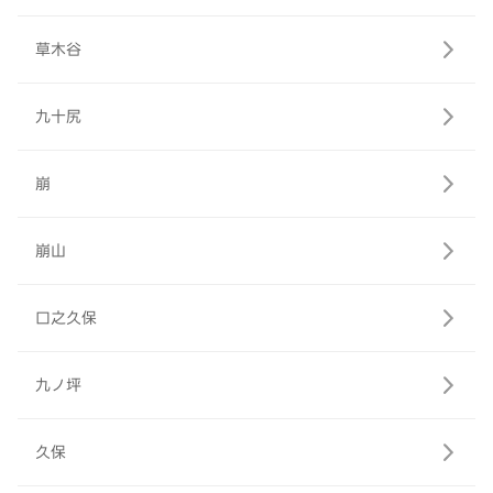
草木谷
九十尻
崩
崩山
口之久保
九ノ坪
久保