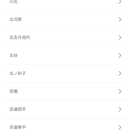
川北
北河原
北五升垣内
北谷
北ノ砂子
京極
京道西平
京道東平