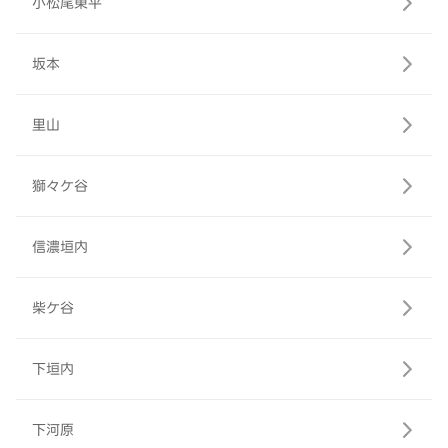
小松尾東平
坂本
里山
獅々ケ谷
信濃垣内
柴ケ谷
下垣内
下河原