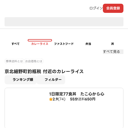
ログイン
会員登録
現在のお届け先：
すべて
カレーライス
ファストフード
弁当
丼
すべて見る
標準送料とは
お店価格とは
京北細野町釣瓶税 付近のカレーライス
適用なし
ランキング順
フィルター
1日限定77食丼 たこ心から心
2.9
(74)
55分
送料
650円