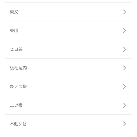
東又
東山
ヒヨ谷
枇杷垣内
袋ノ久保
二ツ橋
不動ケ谷