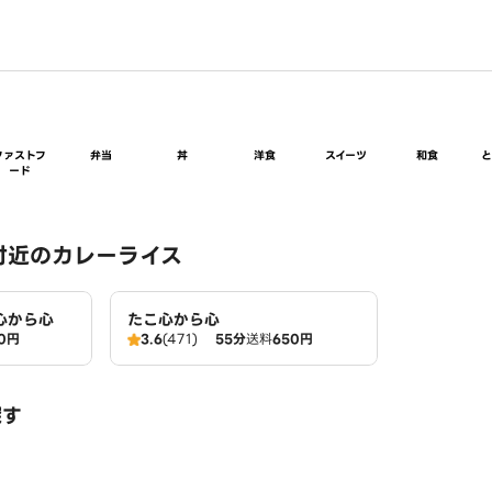
ファストフ
弁当
丼
洋食
スイーツ
和食
ード
付近のカレーライス
心から心
たこ心から心
0円
3.6
(471)
55分
送料
650円
探す