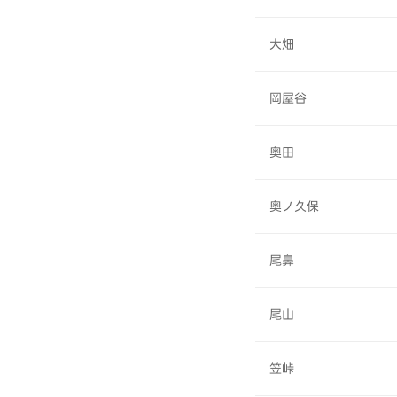
大畑
岡屋谷
奥田
奥ノ久保
尾鼻
尾山
笠峠