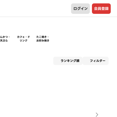
ログイン
会員登録
とんかつ・
カフェ・ド
たこ焼き・
天ぷら
リンク
お好み焼き
適用な
ランキング順
フィルター