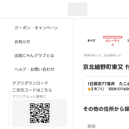
現在のお届け先：
クーポン・キャンペーン
すべて
カレーライ
お知らせ
ス
出前にゃんクラブとは
標準送料とは
お店価格とは
京北細野町東又 
ヘルプ・お問い合わせ
アプリダウンロード
1日限定77食丼 たこ
2.9
(74)
55分
送料
65
二次元コードはこちら
アプリでもっと便利に
その他の住所から
明見