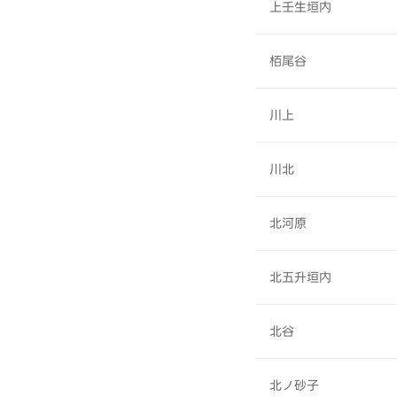
上壬生垣内
栢尾谷
川上
川北
北河原
北五升垣内
北谷
北ノ砂子