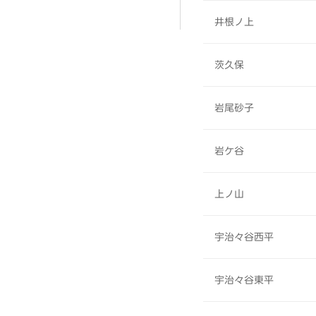
井根ノ上
茨久保
岩尾砂子
岩ケ谷
上ノ山
宇治々谷西平
宇治々谷東平