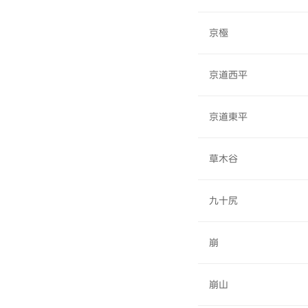
京極
京道西平
京道東平
草木谷
九十尻
崩
崩山