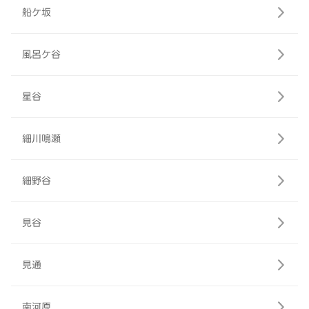
船ケ坂
風呂ケ谷
星谷
細川鳴瀬
細野谷
見谷
見通
南河原