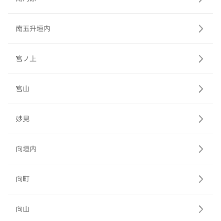
南五升垣内
宮ノ上
宮山
妙見
向垣内
向町
向山