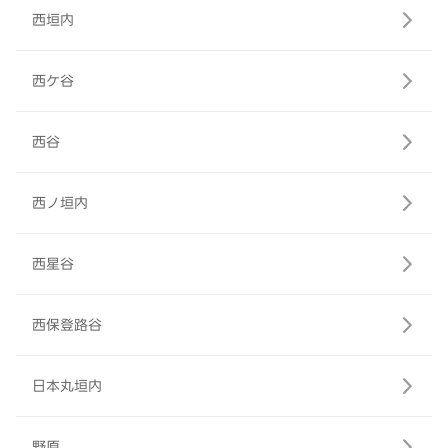
西垣内
西ケ谷
西谷
西ノ垣内
西星谷
西保登路谷
日本丸垣内
野原