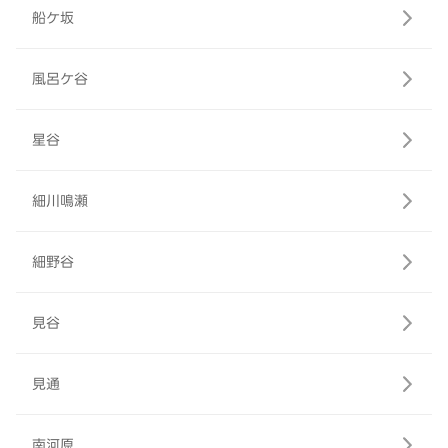
船ケ坂
風呂ケ谷
星谷
細川鳴瀬
細野谷
見谷
見通
南河原