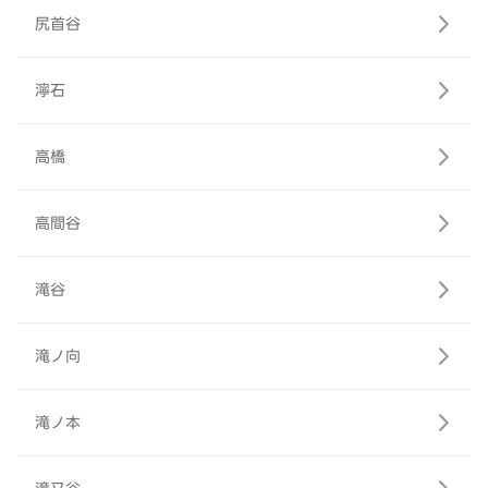
尻首谷
濘石
高橋
高間谷
滝谷
滝ノ向
滝ノ本