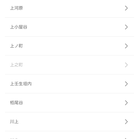
上河原
上小屋谷
上ノ町
上之町
上壬生垣内
栢尾谷
川上