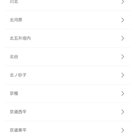
川北
北河原
北五升垣内
北谷
北ノ砂子
京極
京道西平
京道東平