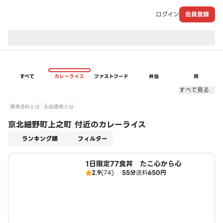
ログイン
会員登録
現在のお届け先：
すべて
カレーライス
ファストフード
弁当
丼
すべて見る
標準送料とは
お店価格とは
京北細野町上之町 付近のカレーライス
適用なし
ランキング順
フィルター
1日限定77食丼 たこ心から心
2.9
(74)
55分
送料
650円