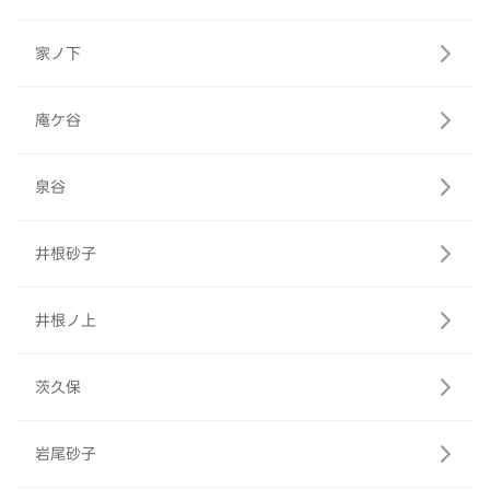
家ノ下
庵ケ谷
泉谷
井根砂子
井根ノ上
茨久保
岩尾砂子