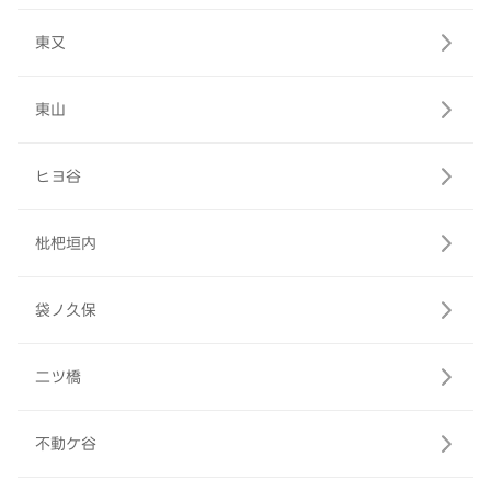
東又
東山
ヒヨ谷
枇杷垣内
袋ノ久保
二ツ橋
不動ケ谷