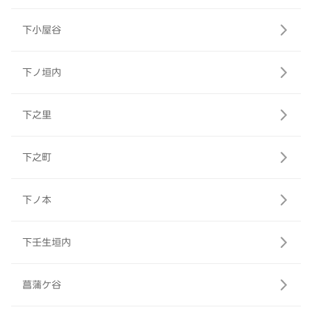
下小屋谷
下ノ垣内
下之里
下之町
下ノ本
下壬生垣内
菖蒲ケ谷