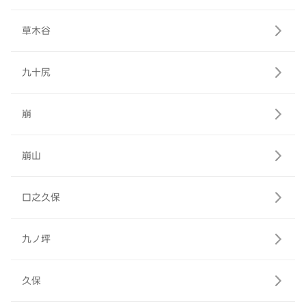
草木谷
九十尻
崩
崩山
口之久保
九ノ坪
久保