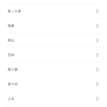
奥ノ久保
尾鼻
尾山
笠峠
風ケ鼻
釜ケ谷
上北