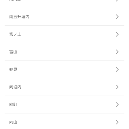
南五升垣内
宮ノ上
宮山
妙見
向垣内
向町
向山