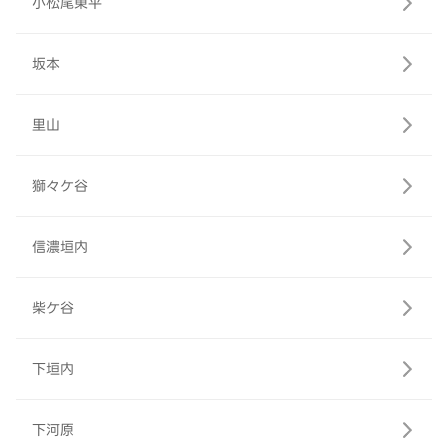
小松尾東平
坂本
里山
獅々ケ谷
信濃垣内
柴ケ谷
下垣内
下河原