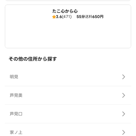
たこ心から心
3.6
(471)
55分
送料
650円
その他の住所から探す
明見
芦見奥
芦見口
家ノ上