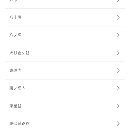
八十尻
八ノ坪
火打岩ケ谷
東垣内
東ノ垣内
東星谷
東保登路谷