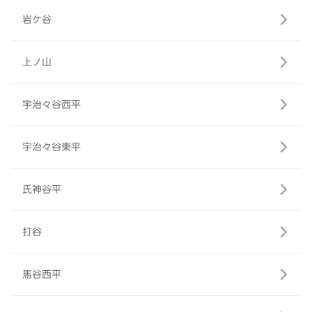
岩ケ谷
上ノ山
宇治々谷西平
宇治々谷東平
氏神谷平
打谷
馬谷西平