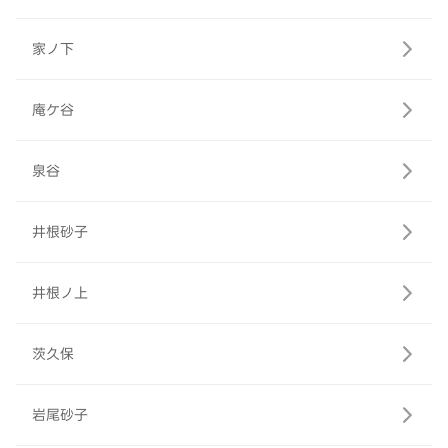
家ノ下
庵ケ谷
泉谷
井根砂子
井根ノ上
茨久保
岩尾砂子