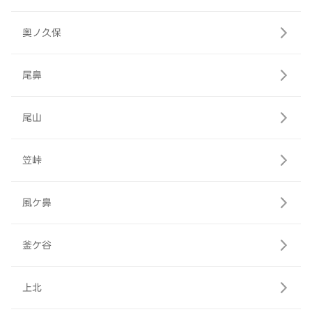
奥ノ久保
尾鼻
尾山
笠峠
風ケ鼻
釜ケ谷
上北