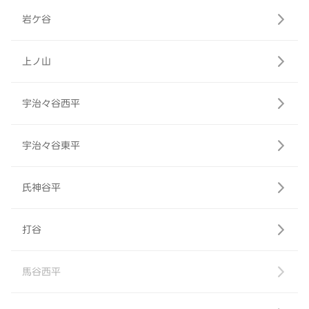
岩ケ谷
上ノ山
宇治々谷西平
宇治々谷東平
氏神谷平
打谷
馬谷西平