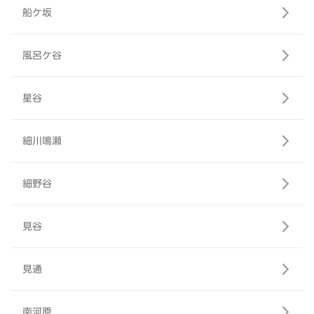
船ケ坂
風呂ケ谷
星谷
細川鳴瀬
細野谷
見谷
見通
南河原