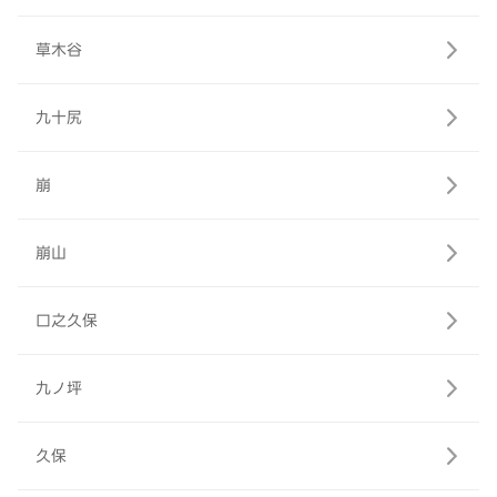
草木谷
九十尻
崩
崩山
口之久保
九ノ坪
久保