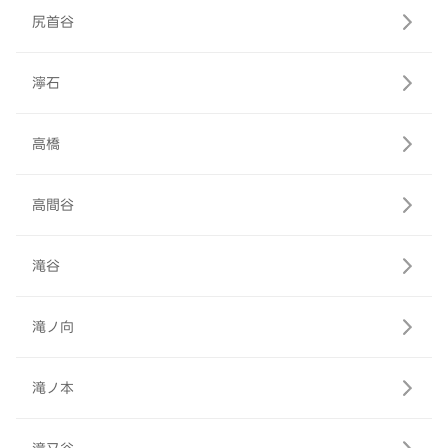
尻首谷
濘石
高橋
高間谷
滝谷
滝ノ向
滝ノ本