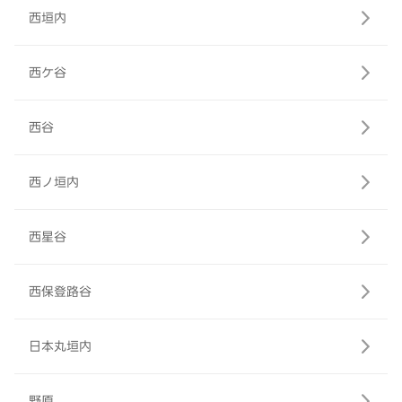
西垣内
西ケ谷
西谷
西ノ垣内
西星谷
西保登路谷
日本丸垣内
野原