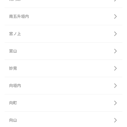
南五升垣内
宮ノ上
宮山
妙見
向垣内
向町
向山