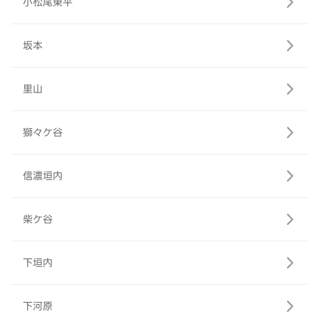
小松尾東平
坂本
里山
獅々ケ谷
信濃垣内
柴ケ谷
下垣内
下河原