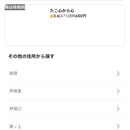
開店時間前
たこ心から心
3.6
(471)
送料
650円
その他の住所から探す
明見
芦見奥
芦見口
家ノ上