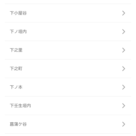
下小屋谷
下ノ垣内
下之里
下之町
下ノ本
下壬生垣内
菖蒲ケ谷