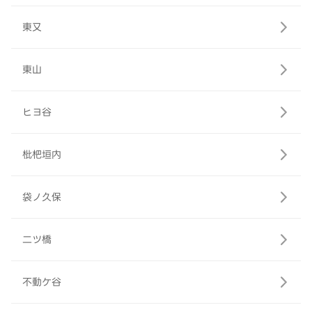
東又
東山
ヒヨ谷
枇杷垣内
袋ノ久保
二ツ橋
不動ケ谷