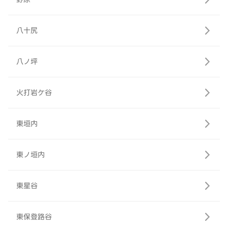
八十尻
八ノ坪
火打岩ケ谷
東垣内
東ノ垣内
東星谷
東保登路谷