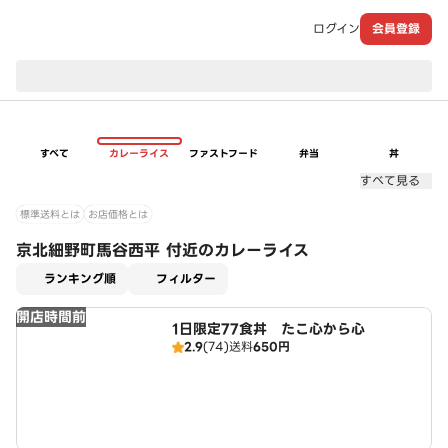
ログイン
会員登録
現在のお届け先：
すべて
カレーライス
ファストフード
弁当
丼
すべて見る
標準送料とは
お店価格とは
京北細野町馬谷西平 付近のカレーライス
適用なし
ランキング順
フィルター
開店時間前
1日限定77食丼 たこ心から心
2.9
(74)
送料
650円