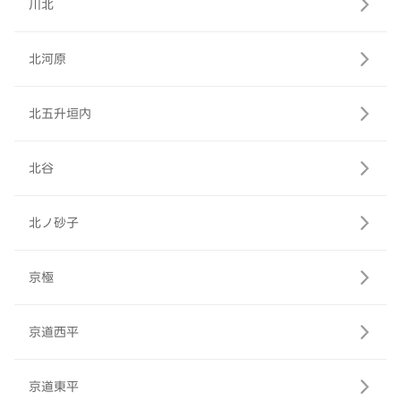
川北
北河原
北五升垣内
北谷
北ノ砂子
京極
京道西平
京道東平