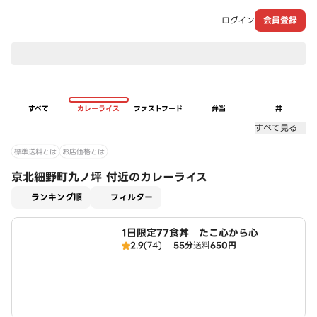
ログイン
会員登録
現在のお届け先：
すべて
カレーライス
ファストフード
弁当
丼
すべて見る
標準送料とは
お店価格とは
京北細野町九ノ坪 付近のカレーライス
適用なし
ランキング順
フィルター
1日限定77食丼 たこ心から心
2.9
(74)
55分
送料
650円