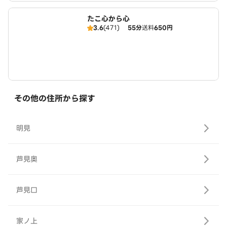
たこ心から心
3.6
(471)
55分
送料
650円
その他の住所から探す
明見
芦見奥
芦見口
家ノ上