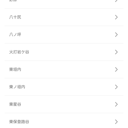
八十尻
八ノ坪
火打岩ケ谷
東垣内
東ノ垣内
東星谷
東保登路谷