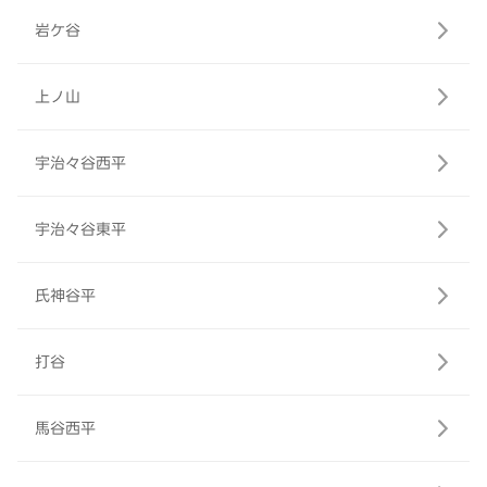
岩ケ谷
上ノ山
宇治々谷西平
宇治々谷東平
氏神谷平
打谷
馬谷西平