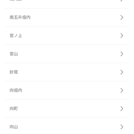
南五升垣内
宮ノ上
宮山
妙見
向垣内
向町
向山