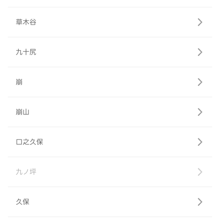
草木谷
九十尻
崩
崩山
口之久保
九ノ坪
久保