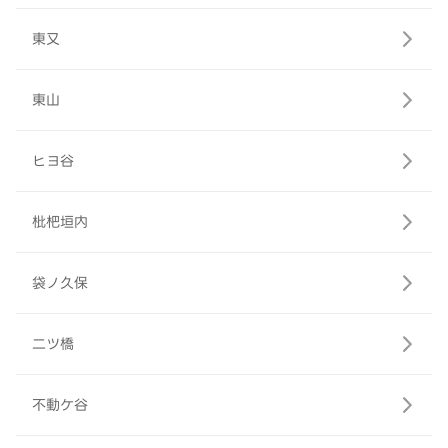
東又
東山
ヒヨ谷
枇杷垣内
袋ノ久保
二ツ橋
不動ケ谷