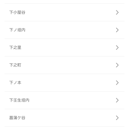
下小屋谷
下ノ垣内
下之里
下之町
下ノ本
下壬生垣内
菖蒲ケ谷