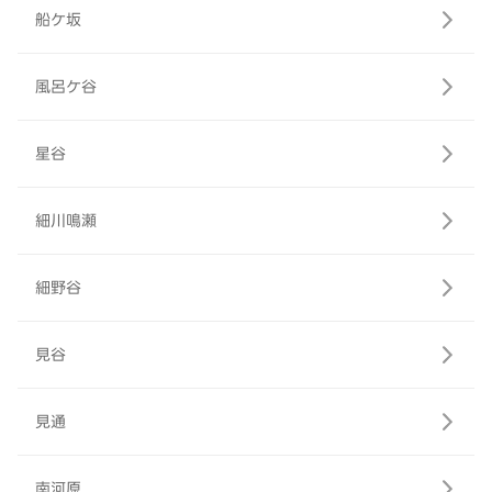
船ケ坂
風呂ケ谷
星谷
細川鳴瀬
細野谷
見谷
見通
南河原