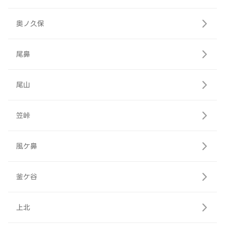
奥ノ久保
尾鼻
尾山
笠峠
風ケ鼻
釜ケ谷
上北