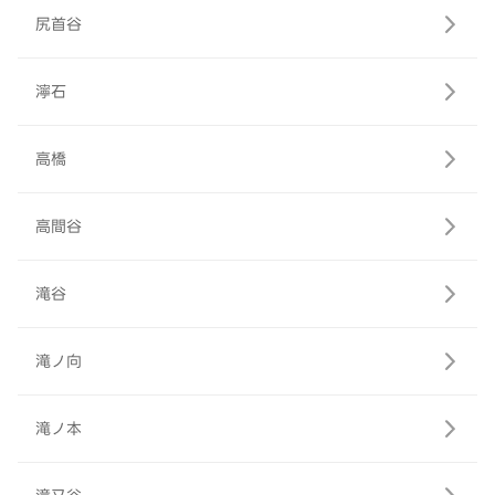
尻首谷
濘石
高橋
高間谷
滝谷
滝ノ向
滝ノ本