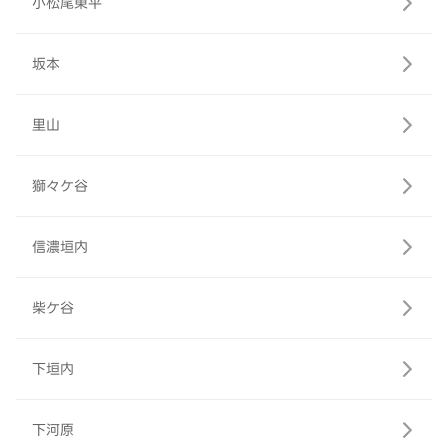
小松尾東平
坂本
里山
獅々ケ谷
信濃垣内
柴ケ谷
下垣内
下河原