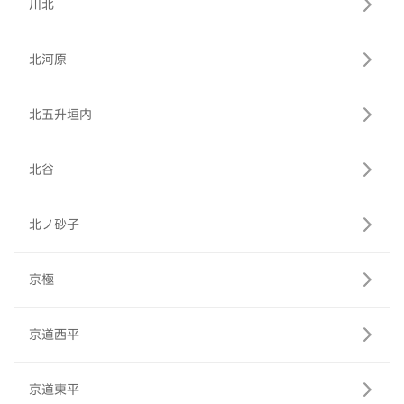
川北
北河原
北五升垣内
北谷
北ノ砂子
京極
京道西平
京道東平