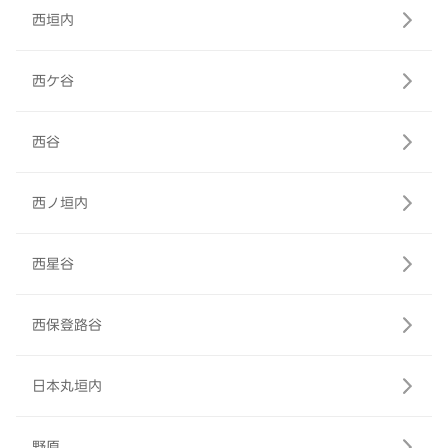
西垣内
西ケ谷
西谷
西ノ垣内
西星谷
西保登路谷
日本丸垣内
野原