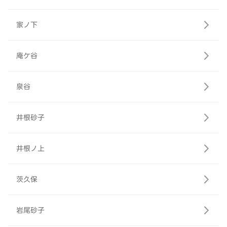
家ノ下
庵ケ谷
泉谷
井根砂子
井根ノ上
茨久保
岩尾砂子