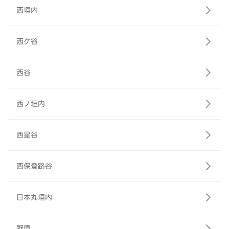
西垣内
西ケ谷
西谷
西ノ垣内
西星谷
西保登路谷
日本丸垣内
野原