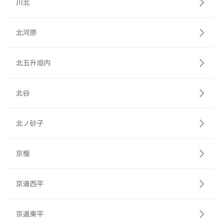
川北
北河原
北五升垣内
北谷
北ノ砂子
京極
京道西平
京道東平