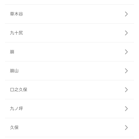
草木谷
九十尻
崩
崩山
口之久保
九ノ坪
久保