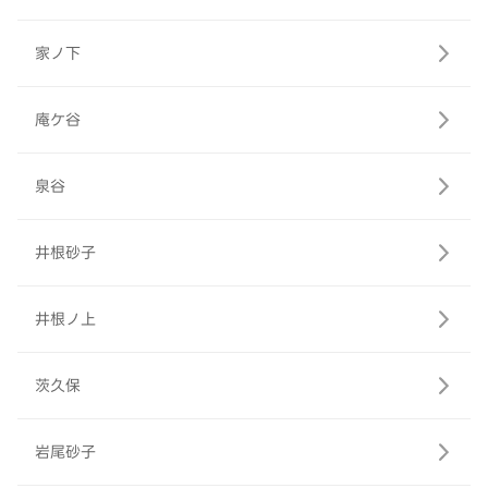
家ノ下
庵ケ谷
泉谷
井根砂子
井根ノ上
茨久保
岩尾砂子