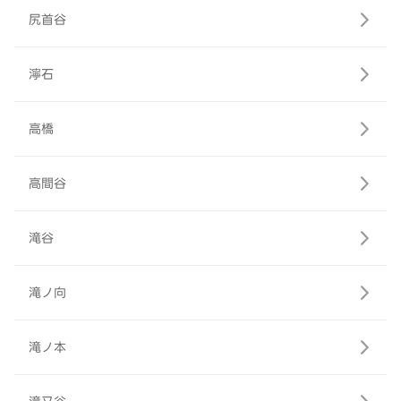
尻首谷
濘石
高橋
高間谷
滝谷
滝ノ向
滝ノ本