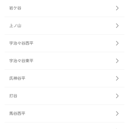
岩ケ谷
上ノ山
宇治々谷西平
宇治々谷東平
氏神谷平
打谷
馬谷西平