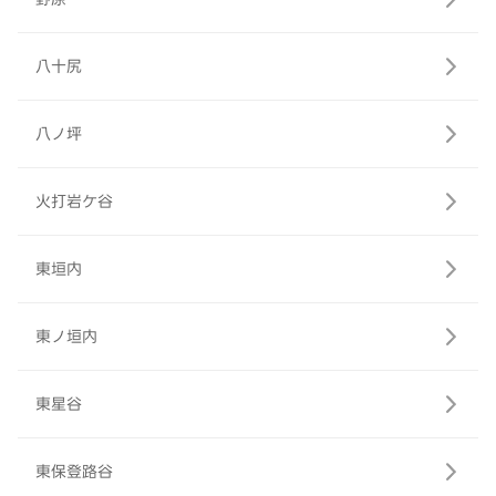
八十尻
八ノ坪
火打岩ケ谷
東垣内
東ノ垣内
東星谷
東保登路谷