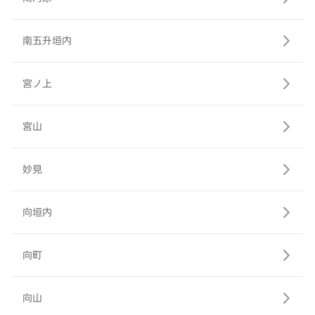
南五升垣内
宮ノ上
宮山
妙見
向垣内
向町
向山