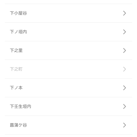
下小屋谷
下ノ垣内
下之里
下之町
下ノ本
下壬生垣内
菖蒲ケ谷