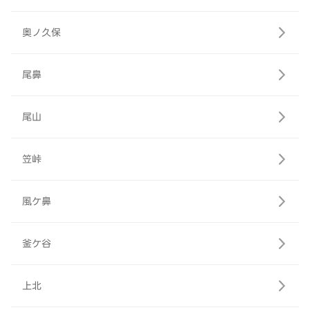
奥ノ久保
尾鼻
尾山
笠峠
風ケ鼻
釜ケ谷
上北