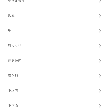
小松尾東平
坂本
里山
獅々ケ谷
信濃垣内
柴ケ谷
下垣内
下河原