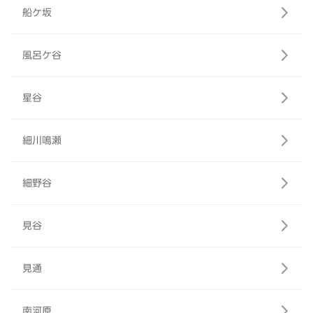
船ケ坂
風呂ケ谷
星谷
細川鳴瀬
細野谷
見谷
見通
南河原