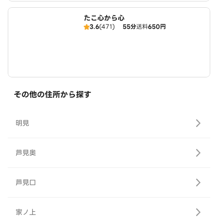
たこ心から心
3.6
(471)
55分
送料
650円
その他の住所から探す
明見
芦見奥
芦見口
家ノ上