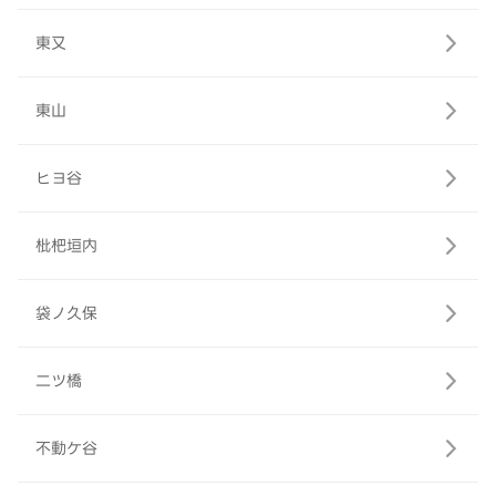
東又
東山
ヒヨ谷
枇杷垣内
袋ノ久保
二ツ橋
不動ケ谷