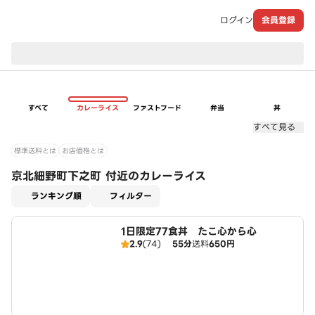
ログイン
会員登録
現在のお届け先：
すべて
カレーライス
ファストフード
弁当
丼
すべて見る
標準送料とは
お店価格とは
京北細野町下之町 付近のカレーライス
適用なし
ランキング順
フィルター
1日限定77食丼 たこ心から心
2.9
(74)
55分
送料
650円