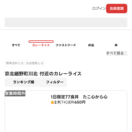
ログイン
会員登録
現在のお届け先：
すべて
カレーライス
ファストフード
弁当
丼
すべて見る
標準送料とは
お店価格とは
京北細野町川北 付近のカレーライス
適用なし
ランキング順
フィルター
営業時間外
1日限定77食丼 たこ心から心
2.9
(74)
送料
650円