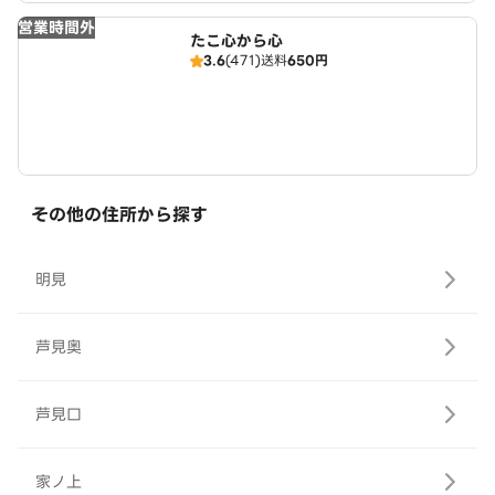
営業時間外
たこ心から心
3.6
(471)
送料
650円
その他の住所から探す
明見
芦見奥
芦見口
家ノ上