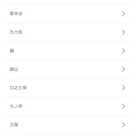
草木谷
九十尻
崩
崩山
口之久保
九ノ坪
久保