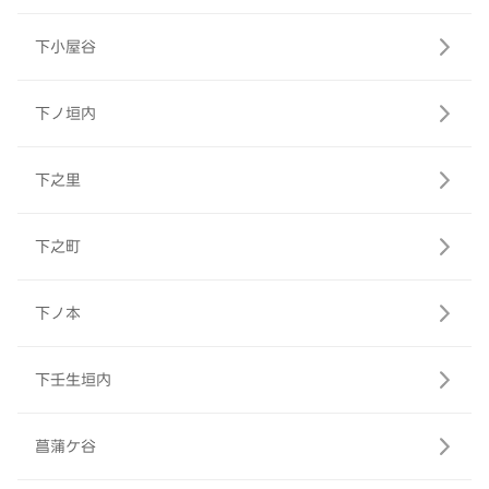
下小屋谷
下ノ垣内
下之里
下之町
下ノ本
下壬生垣内
菖蒲ケ谷