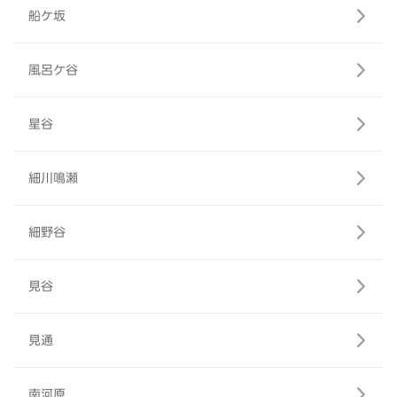
船ケ坂
風呂ケ谷
星谷
細川鳴瀬
細野谷
見谷
見通
南河原