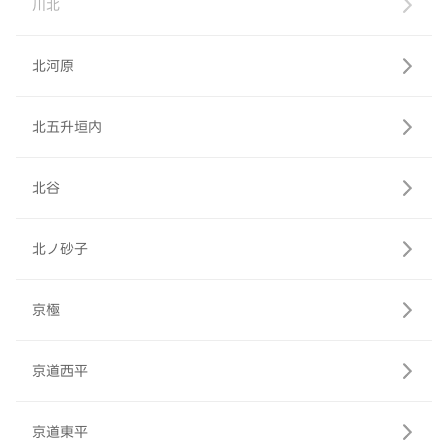
川北
北河原
北五升垣内
北谷
北ノ砂子
京極
京道西平
京道東平