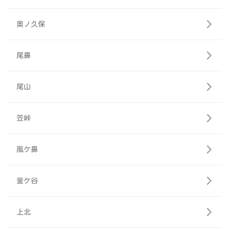
奥ノ久保
尾鼻
尾山
笠峠
風ケ鼻
釜ケ谷
上北