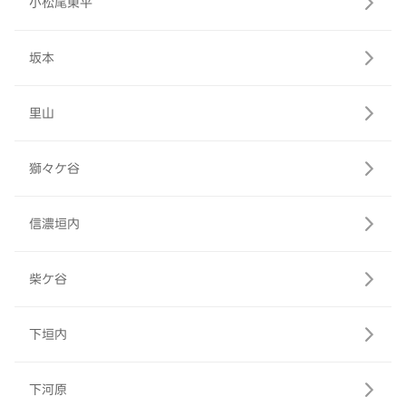
小松尾東平
坂本
里山
獅々ケ谷
信濃垣内
柴ケ谷
下垣内
下河原