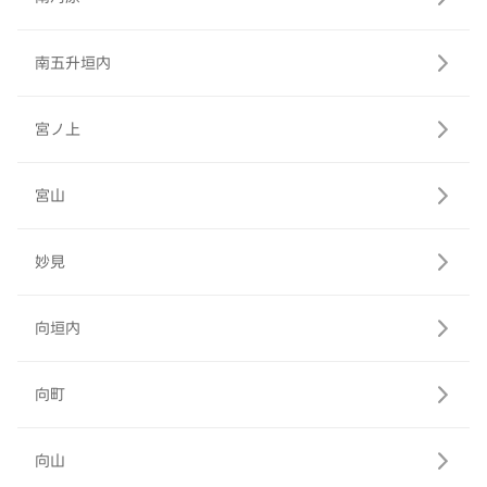
南五升垣内
宮ノ上
宮山
妙見
向垣内
向町
向山