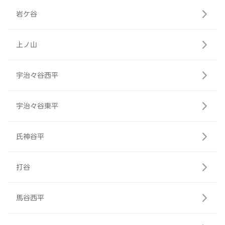
岩ケ谷
上ノ山
宇治々谷西平
宇治々谷東平
氏神谷平
打谷
馬谷西平