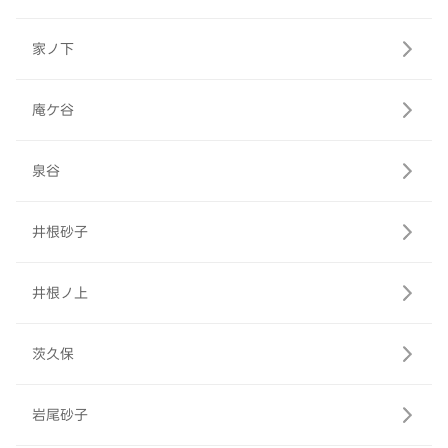
家ノ下
庵ケ谷
泉谷
井根砂子
井根ノ上
茨久保
岩尾砂子