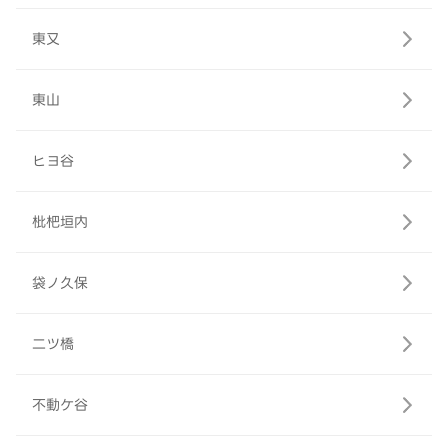
東又
東山
ヒヨ谷
枇杷垣内
袋ノ久保
二ツ橋
不動ケ谷