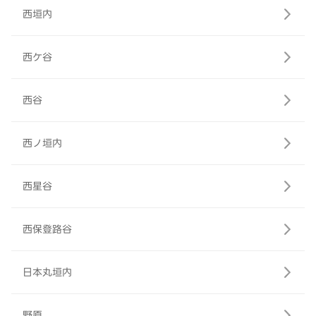
西垣内
西ケ谷
西谷
西ノ垣内
西星谷
西保登路谷
日本丸垣内
野原