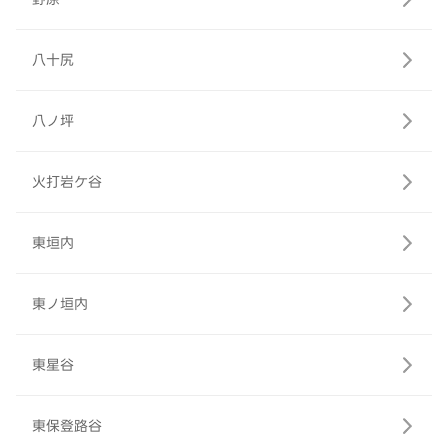
八十尻
八ノ坪
火打岩ケ谷
東垣内
東ノ垣内
東星谷
東保登路谷