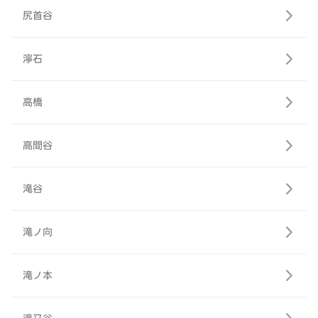
尻首谷
濘石
高橋
高間谷
滝谷
滝ノ向
滝ノ本