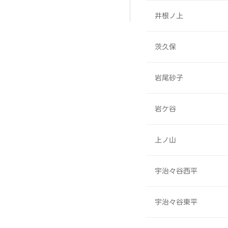
井根ノ上
茨久保
岩尾砂子
岩ケ谷
上ノ山
宇治々谷西平
宇治々谷東平