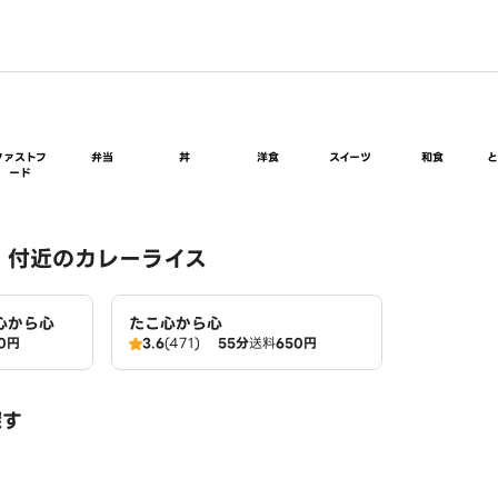
ファストフ
弁当
丼
洋食
スイーツ
和食
ード
 付近のカレーライス
心から心
たこ心から心
0円
3.6
(471)
55分
送料
650円
探す