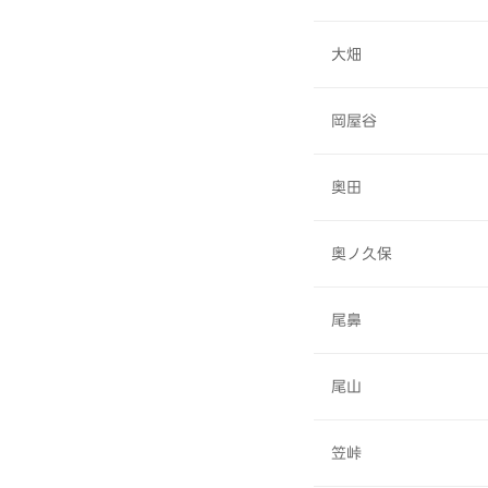
大畑
岡屋谷
奥田
奥ノ久保
尾鼻
尾山
笠峠