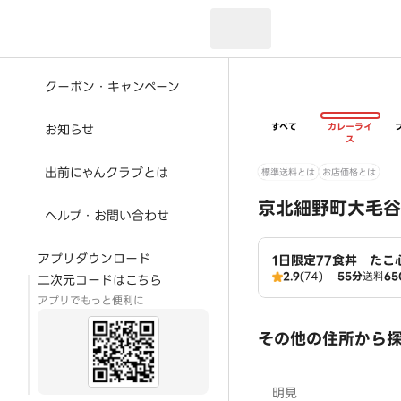
現在のお届け先：
クーポン・キャンペーン
すべて
カレーライ
お知らせ
ス
出前にゃんクラブとは
標準送料とは
お店価格とは
京北細野町大毛谷
ヘルプ・お問い合わせ
アプリダウンロード
1日限定77食丼 たこ
2.9
(74)
55分
送料
65
二次元コードはこちら
アプリでもっと便利に
その他の住所から
明見