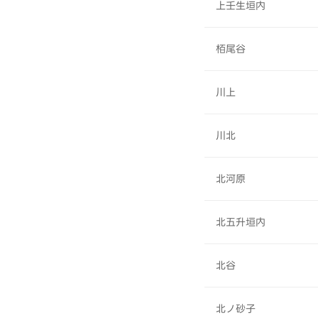
上壬生垣内
栢尾谷
川上
川北
北河原
北五升垣内
北谷
北ノ砂子