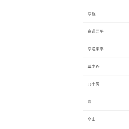
京極
京道西平
京道東平
草木谷
九十尻
崩
崩山