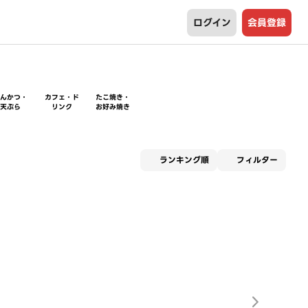
ログイン
会員登録
とんかつ・
カフェ・ド
たこ焼き・
天ぷら
リンク
お好み焼き
適用な
ランキング順
フィルター