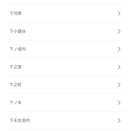
下河原
下小屋谷
下ノ垣内
下之里
下之町
下ノ本
下壬生垣内