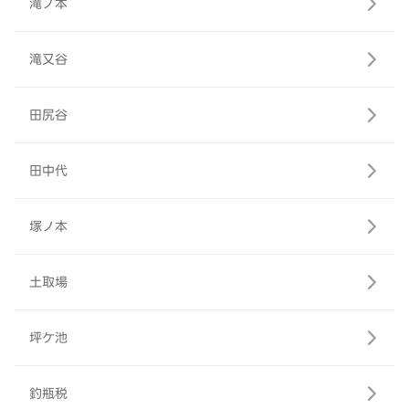
滝ノ本
滝又谷
田尻谷
田中代
塚ノ本
土取場
坪ケ池
釣瓶税