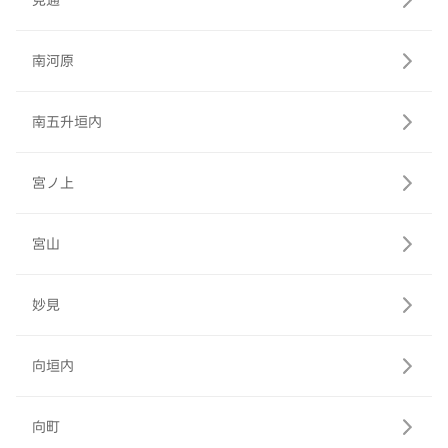
見通
南河原
南五升垣内
宮ノ上
宮山
妙見
向垣内
向町