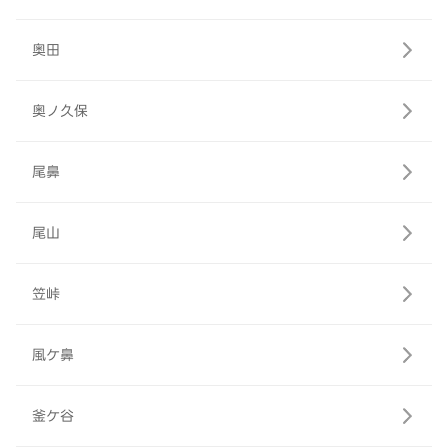
奥田
奥ノ久保
尾鼻
尾山
笠峠
風ケ鼻
釜ケ谷