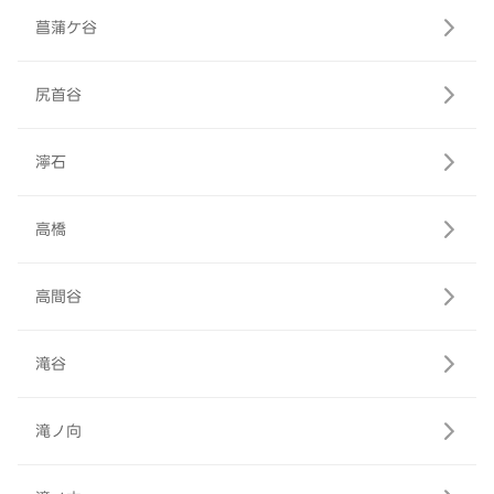
菖蒲ケ谷
尻首谷
濘石
高橋
高間谷
滝谷
滝ノ向