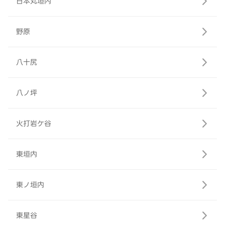
日本丸垣内
野原
八十尻
八ノ坪
火打岩ケ谷
東垣内
東ノ垣内
東星谷