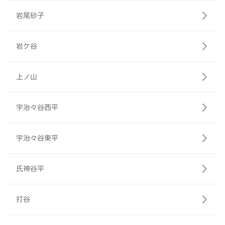
岩尾砂子
岩ケ谷
上ノ山
宇治々谷西平
宇治々谷東平
氏神谷平
打谷