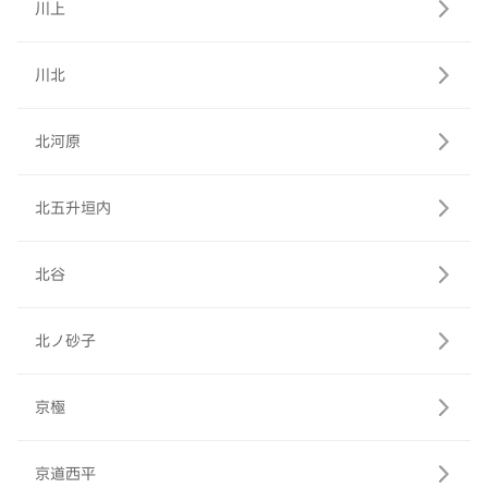
川上
川北
北河原
北五升垣内
北谷
北ノ砂子
京極
京道西平