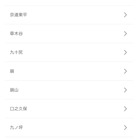
京道東平
草木谷
九十尻
崩
崩山
口之久保
九ノ坪