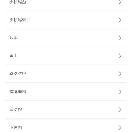
小松尾西平
小松尾東平
坂本
里山
獅々ケ谷
信濃垣内
柴ケ谷
下垣内