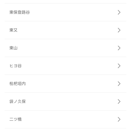
東保登路谷
東又
東山
ヒヨ谷
枇杷垣内
袋ノ久保
二ツ橋