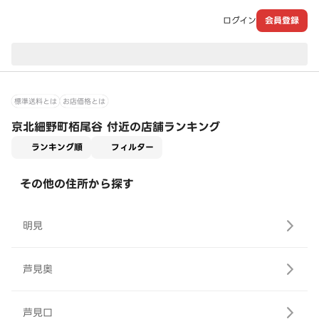
ログイン
会員登録
現在のお届け先：
標準送料とは
お店価格とは
京北細野町栢尾谷 付近の店舗ランキング
適用なし
ランキング順
フィルター
その他の住所から探す
明見
芦見奥
芦見口