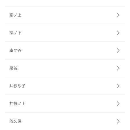
家ノ上
家ノ下
庵ケ谷
泉谷
井根砂子
井根ノ上
茨久保