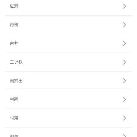
広瀬
舟橋
古井
三ツ杁
南穴田
村西
村東
明善