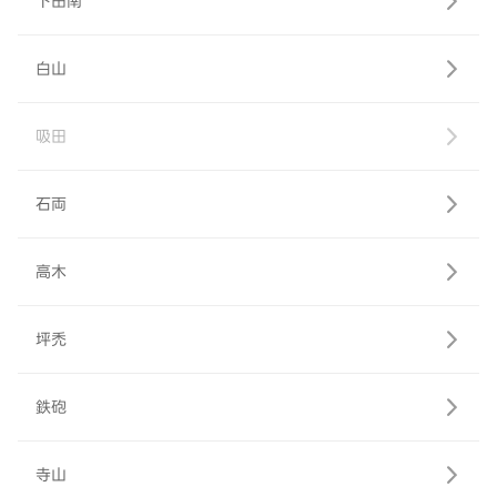
下田南
白山
吸田
石両
高木
坪禿
鉄砲
寺山