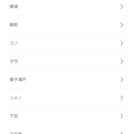
郷浦
郷前
コノ
子守
獅子海戸
シメノ
下田