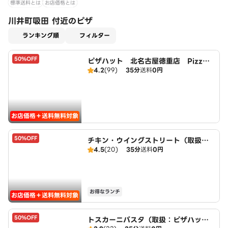
標準送料とは
お店価格とは
川井町吸田 付近のピザ
適用なし
ランキング順
フィルター
50%OFF
ピザハット 北名古屋徳重店 PizzaH
4.2
(99)
35分
送料
0円
ut
お店価格＋送料無料対象
50%OFF
チキン・ウイングストリート（取扱：
4.5
(20)
35分
送料
0円
ピザハット北名古屋徳重店）
お得なランチ
お店価格＋送料無料対象
50%OFF
トスカーニパスタ（取扱：ピザハット