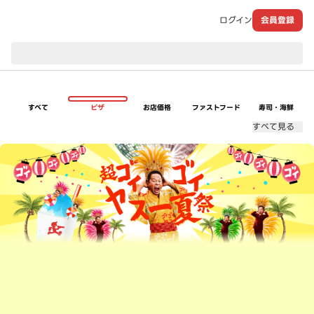
ログイン
会員登録
現在のお届け先：
すべて
ピザ
お店価格
ファストフード
寿司・海鮮
すべて見る
超ゴイゴイヤスー夏祭