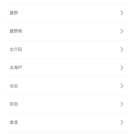
萱野
萱野南
北穴田
北海戸
北出
京田
倉浪