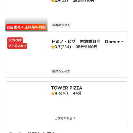
3.9
(33)
35分
送料
0円
北名古屋徳重店）
お得なランチ
お店価格＋送料無料対象
50%OFF
ドミノ・ピザ 岩倉栄町店 Domin
クーポンあり
3.7
(234)
35分
送料
0円
o's
新作シェイク
TOWER PIZZA
4.6
(16)
44分
出前館がお届け