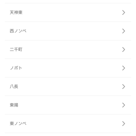
天神東
西ノンベ
二千町
ノボト
八長
東揚
東ノンベ