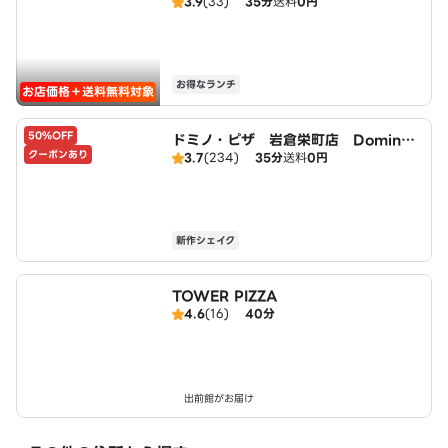
3.9
(33)
35分
送料
0円
北名古屋徳重店）
お得なランチ
お店価格＋送料無料対象
50%OFF
ドミノ・ピザ 岩倉栄町店 Domin
クーポンあり
3.7
(234)
35分
送料
0円
o's
新作シェイク
TOWER PIZZA
4.6
(16)
40分
出前館がお届け