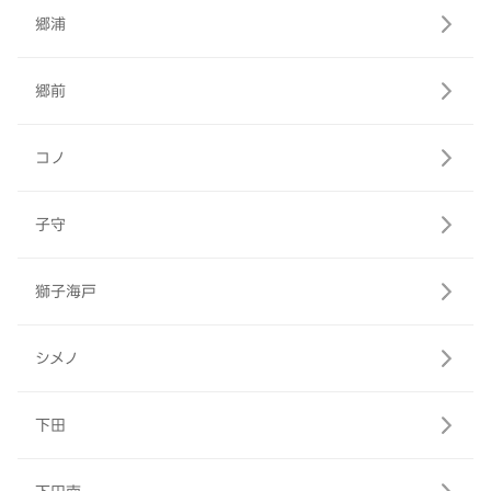
郷浦
郷前
コノ
子守
獅子海戸
シメノ
下田