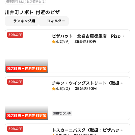
標準送料とは
お店価格とは
川井町ノボト 付近のピザ
適用なし
ランキング順
フィルター
50%OFF
ピザハット 北名古屋徳重店 PizzaH
4.2
(99)
35分
送料
0円
ut
お店価格＋送料無料対象
50%OFF
チキン・ウイングストリート（取扱：
4.5
(20)
35分
送料
0円
ピザハット北名古屋徳重店）
お得なランチ
お店価格＋送料無料対象
50%OFF
トスカーニパスタ（取扱：ピザハット