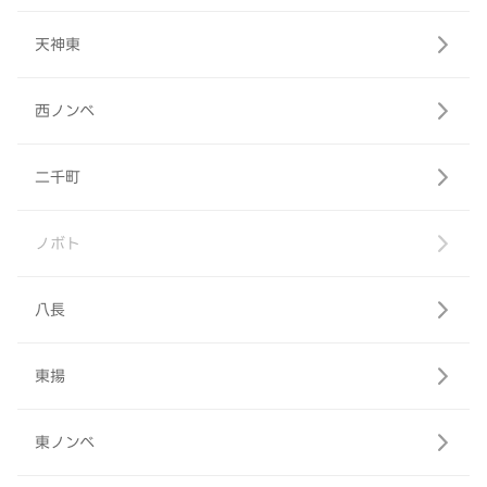
天神東
西ノンベ
二千町
ノボト
八長
東揚
東ノンベ