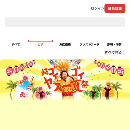
ログイン
会員登録
現在のお届け先：
すべて
ピザ
お店価格
ファストフード
寿司・海鮮
すべて見る
超ゴイゴイヤスー夏祭