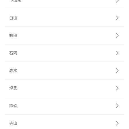
下田南
白山
吸田
石両
高木
坪禿
鉄砲
寺山