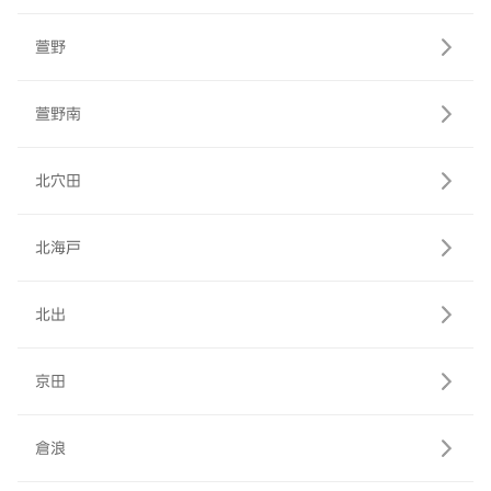
萱野
萱野南
北穴田
北海戸
北出
京田
倉浪