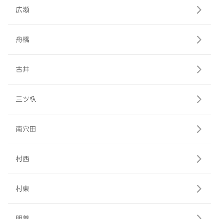
広瀬
舟橋
古井
三ツ杁
南穴田
村西
村東
明善