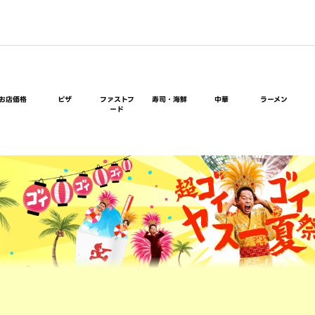
お店価格
ピザ
ファストフ
寿司・海鮮
中華
ラーメン
ード