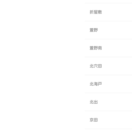
折屋敷
萱野
萱野南
北穴田
北海戸
北出
京田