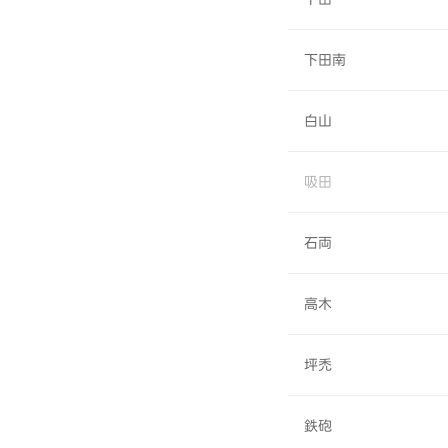
下田南
白山
吸田
石両
高木
坪禿
鉄砲