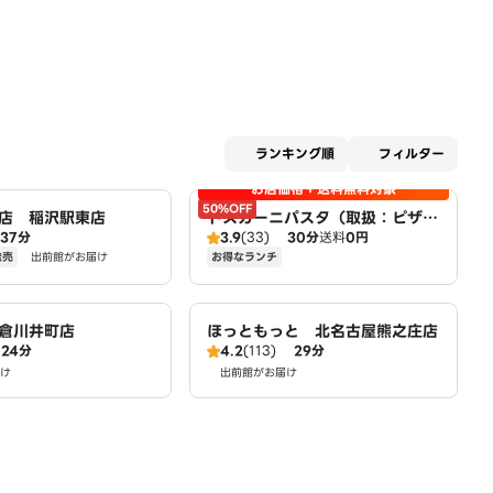
適用な
ランキング順
フィルター
お店価格＋送料無料対象
50%OFF
店 稲沢駅東店
トスカーニパスタ（取扱：ピザハ
37分
3.9
(33)
30分
送料
0円
ット北名古屋徳重店）
発売
お得なランチ
出前館がお届け
倉川井町店
ほっともっと 北名古屋熊之庄店
24分
4.2
(113)
29分
け
出前館がお届け