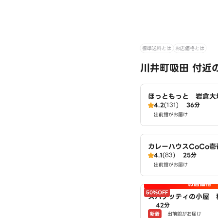
標準送料とは
お店価格とは
川井町吸田 付近
ほっともっと 岩倉大
4.2
(131)
36分
出前館がお届け
カレーハウスCoCo
4.1
(83)
25分
店（SD）
出前館がお届け
お店価格
50%OFF
スパゲッティの小屋 
42分
店 powered by L
新着
出前館がお届け