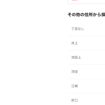
その他の住所から
丁目なし
井上
池田上
浮田
江崎
折口