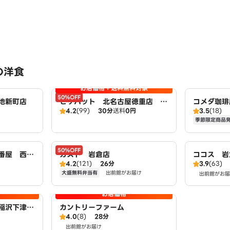
の洋食
お店価格＋送料無料対象
50%OFF
地新町店
ピザハット 北名古屋徳重店 Pi
コメダ珈琲
4.2
(99)
30分
送料
0円
3.5
(18)
zzaHut
季節限定商品
50%OFF
壱番屋 西春
ガスト 岩倉店
ココス 岩
4.2
(121)
26分
3.9
(63)
大盛無料弁当有
出前館がお届け
出前館がお届
お店価格
稲沢下津
カントリーファーム
4.0
(8)
28分
AWSON
出前館がお届け