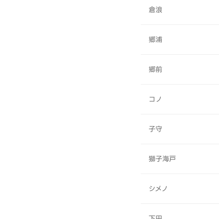
倉浪
郷浦
郷前
コノ
子守
獅子海戸
シメノ
下田