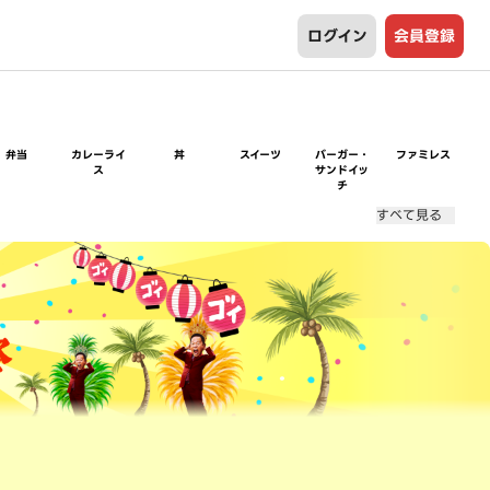
ログイン
会員登録
弁当
カレーライ
丼
スイーツ
バーガー・
ファミレス
ス
サンドイッ
チ
すべて見る