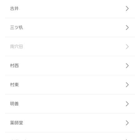
古井
三ツ杁
南穴田
村西
村東
明善
薬師堂