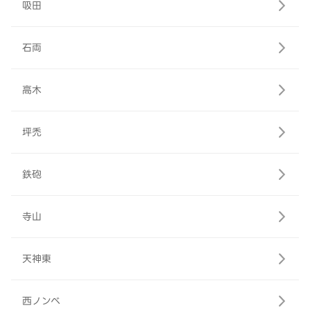
吸田
石両
高木
坪禿
鉄砲
寺山
天神東
西ノンベ