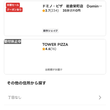
半額セール
ドミノ・ピザ 岩倉栄町店 Domin
クーポンあり
3.7
(234)
35分
送料
0円
o's
新作シェイク
受付休止中
TOWER PIZZA
4.6
(16)
出前館がお届け
その他の住所から探す
丁目なし