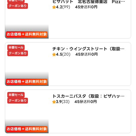
半額セール
ピザハット 北名古屋徳重店 PizzaH
クーポンあり
4.2
(99)
45分
送料
0円
ut
お店価格＋送料無料対象
半額セール
チキン・ウイングストリート（取扱：
クーポンあり
4.5
(20)
45分
送料
0円
ピザハット北名古屋徳重店）
お店価格＋送料無料対象
半額セール
トスカーニパスタ（取扱：ピザハット
クーポンあり
3.9
(33)
45分
送料
0円
北名古屋徳重店）
お店価格＋送料無料対象