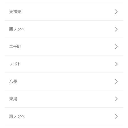
天神東
西ノンベ
二千町
ノボト
八長
東揚
東ノンベ