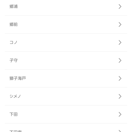
郷浦
郷前
コノ
子守
獅子海戸
シメノ
下田