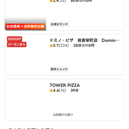
3.9
(33)
50分
送料
0円
北名古屋徳重店）
お得なランチ
お店価格＋送料無料対象
50%OFF
ドミノ・ピザ 岩倉栄町店 Domin
クーポンあり
3.7
(234)
35分
送料
0円
o's
新作シェイク
TOWER PIZZA
4.6
(16)
39分
出前館がお届け