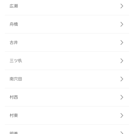
広瀬
舟橋
古井
三ツ杁
南穴田
村西
村東
明善