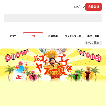
ログイン
会員登録
現在のお届け先：
すべて
ピザ
お店価格
ファストフード
寿司・海鮮
すべて見る
超ゴイゴイヤスー夏祭