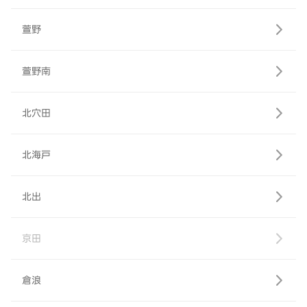
萱野
萱野南
北穴田
北海戸
北出
京田
倉浪