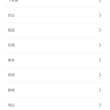
下田南
白山
吸田
石両
高木
坪禿
鉄砲
寺山