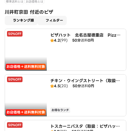
標準送料とは
お店価格とは
川井町京田 付近のピザ
適用なし
ランキング順
フィルター
50%OFF
ピザハット 北名古屋徳重店 PizzaH
4.2
(99)
50分
送料
0円
ut
お店価格＋送料無料対象
50%OFF
チキン・ウイングストリート（取扱：
4.5
(20)
50分
送料
0円
ピザハット北名古屋徳重店）
お得なランチ
お店価格＋送料無料対象
50%OFF
トスカーニパスタ（取扱：ピザハット