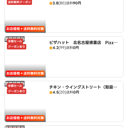
送料無料クーポン
3.8
(80)
送料
90円
お店価格＋送料無料対象
営業時間外
半額セール
ピザハット 北名古屋徳重店 PizzaH
クーポンあり
4.2
(99)
送料
0円
ut
お店価格＋送料無料対象
営業時間外
半額セール
チキン・ウイングストリート（取扱：
クーポンあり
4.5
(20)
送料
0円
ピザハット北名古屋徳重店）
お店価格＋送料無料対象