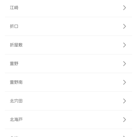
江崎
折口
折屋敷
萱野
萱野南
北穴田
北海戸