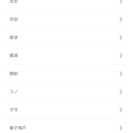
北出
京田
倉浪
郷浦
郷前
コノ
子守
獅子海戸