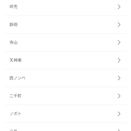
坪禿
鉄砲
寺山
天神東
西ノンベ
二千町
ノボト