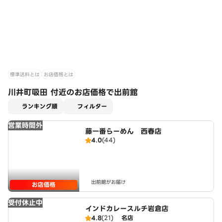
標準送料とは
お店価格とは
川井町吸田 付近のお店価格で出前館
適用なし
ランキング順
フィルター
営業時間外
藤一番らーめん 西春店
4.0
(44)
出前館がお届け
お店価格
受付休止中
インドカレースルチ岩倉店
4.8
(21)
名店