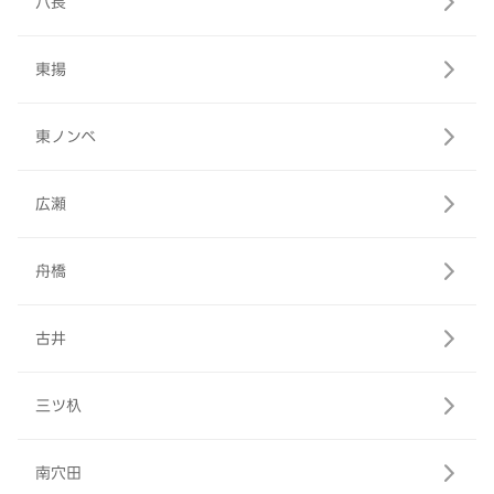
八長
東揚
東ノンベ
広瀬
舟橋
古井
三ツ杁
南穴田