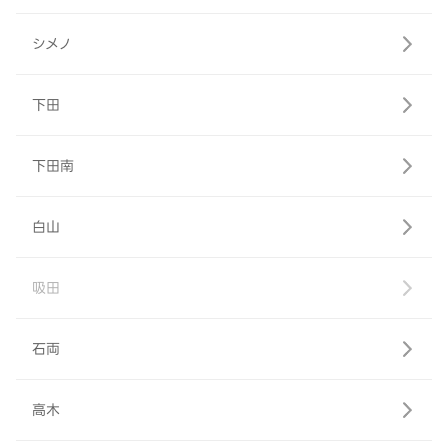
シメノ
下田
下田南
白山
吸田
石両
高木