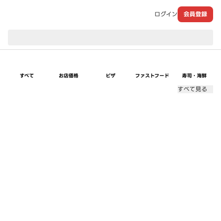
ログイン
会員登録
現在のお届け先：
すべて
お店価格
ピザ
ファストフード
寿司・海鮮
すべて見る