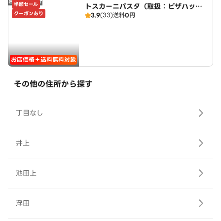
営業時間外
半額セール
トスカーニパスタ（取扱：ピザハット
クーポンあり
3.9
(33)
送料
0円
北名古屋徳重店）
お店価格＋送料無料対象
その他の住所から探す
丁目なし
井上
池田上
浮田