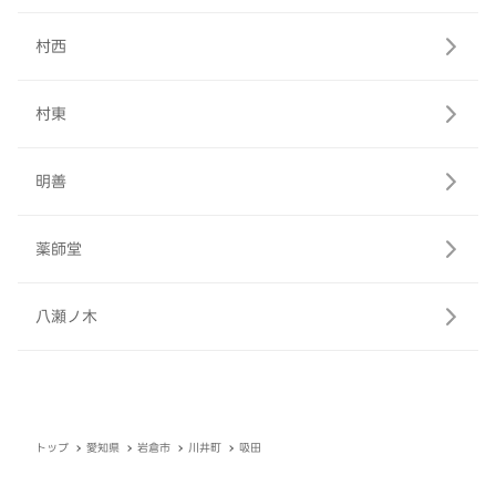
村西
村東
明善
薬師堂
八瀬ノ木
トップ
愛知県
岩倉市
川井町
吸田