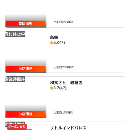
出前館がお届け
お店価格
受付休止中
鳥鉄
4.0
(7)
出前館がお届け
お店価格
営業時間外
和食さと 岩倉店
3.7
(42)
出前館がお届け
お店価格
営業時間外
クーポンあり
リトルインドパレス