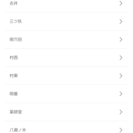
古井
三ツ杁
南穴田
村西
村東
明善
薬師堂
八瀬ノ木