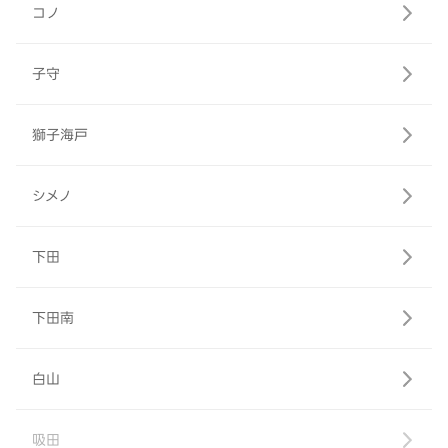
コノ
子守
獅子海戸
シメノ
下田
下田南
白山
吸田