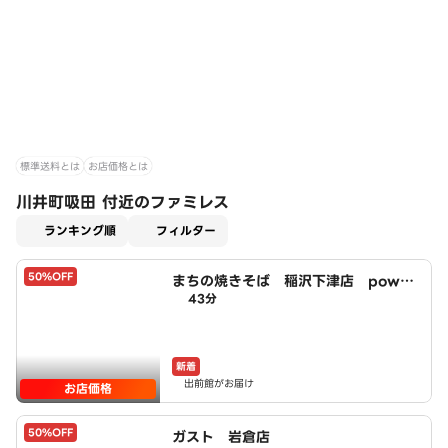
標準送料とは
お店価格とは
川井町吸田 付近のファミレス
適用なし
ランキング順
フィルター
50%OFF
まちの焼きそば 稲沢下津店 power
43分
ed by LAWSON
新着
出前館がお届け
お店価格
50%OFF
ガスト 岩倉店