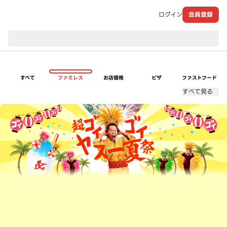
ログイン
会員登録
現在のお届け先：
すべて
ファミレス
お店価格
ピザ
ファストフード
すべて見る
超ゴイゴイヤスー夏祭