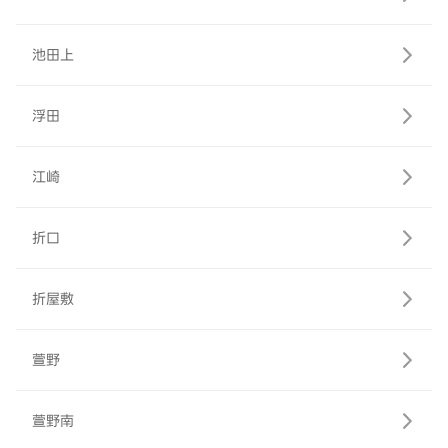
池田上
浮田
江崎
折口
折屋敷
萱野
萱野南