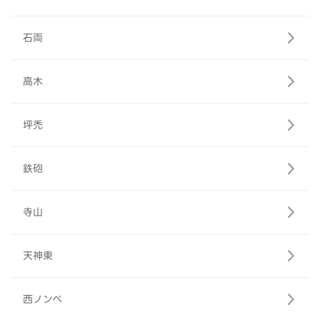
石両
高木
坪禿
鉄砲
寺山
天神東
西ノンベ