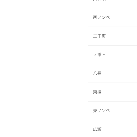
西ノンベ
二千町
ノボト
八長
東揚
東ノンベ
広瀬