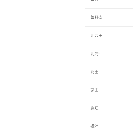
萱野南
北穴田
北海戸
北出
京田
倉浪
郷浦