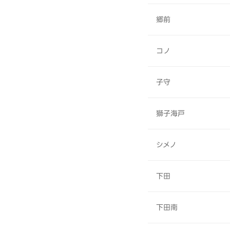
郷前
コノ
子守
獅子海戸
シメノ
下田
下田南