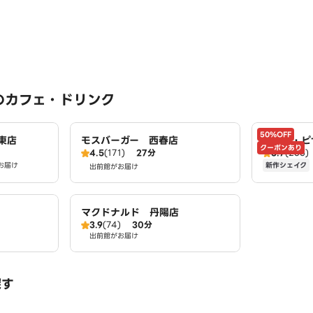
のカフェ・ドリンク
50%OFF
東店
モスバーガー 西春店
ドミノ・ピ
クーポンあり
4.5
(171)
27分
3.7
(235)
mino's
新作シェイク
お届け
出前館がお届け
マクドナルド 丹陽店
3.9
(74)
30分
出前館がお届け
探す