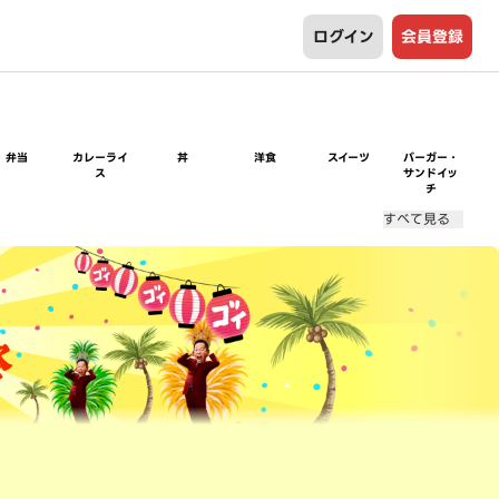
ログイン
会員登録
弁当
カレーライ
丼
洋食
スイーツ
バーガー・
ス
サンドイッ
チ
すべて見る