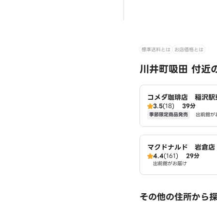
標準送料とは
お店価格とは
川井町吸田 付近
コメダ珈琲店 稲沢駅
3.5
(18)
39分
季節限定商品発売
出前館が
マクドナルド 岩倉店
4.4
(161)
29分
出前館がお届け
その他の住所から