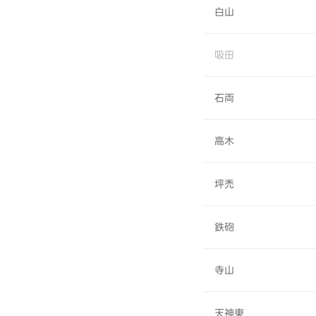
白山
吸田
石両
高木
坪禿
鉄砲
寺山
天神東