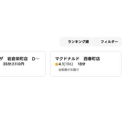
適用な
ランキング順
フィルター
ザ 岩倉栄町店 Do
マクドナルド 西春町店
35分
送料
0円
4.1
(186)
18分
出前館がお届け