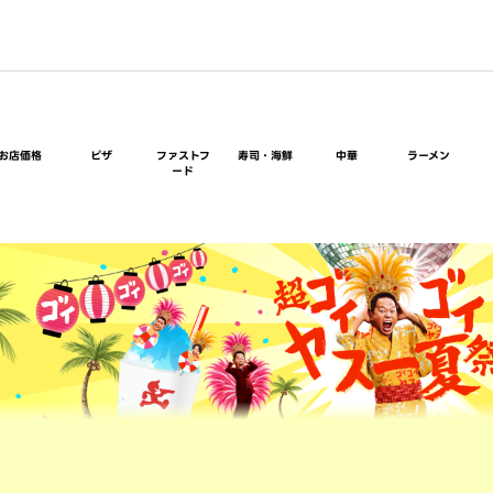
お店価格
ピザ
ファストフ
寿司・海鮮
中華
ラーメン
ード