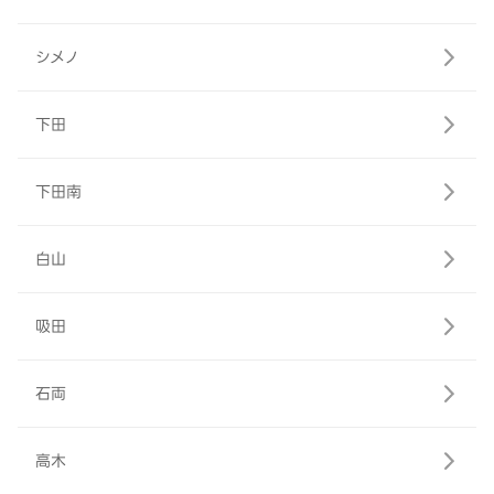
シメノ
下田
下田南
白山
吸田
石両
高木