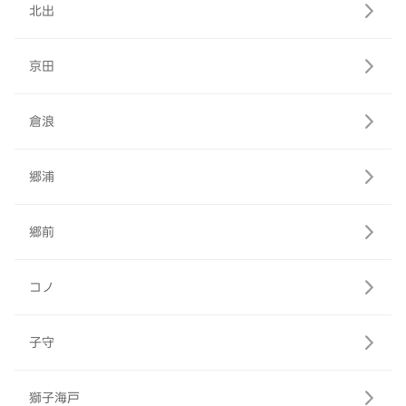
北出
京田
倉浪
郷浦
郷前
コノ
子守
獅子海戸