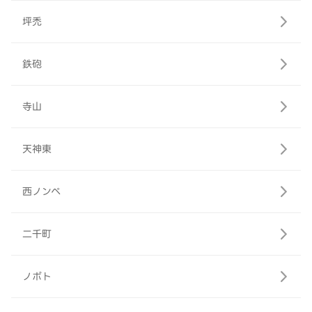
坪禿
鉄砲
寺山
天神東
西ノンベ
二千町
ノボト