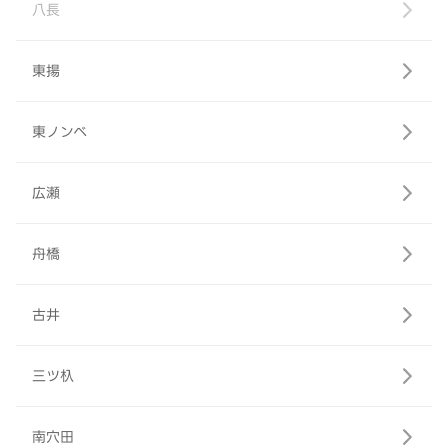
八長
東揚
東ノンベ
広瀬
舟橋
古井
三ツ杁
南穴田