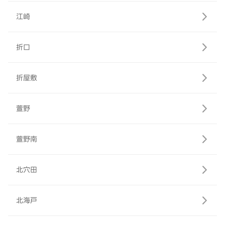
江崎
折口
折屋敷
萱野
萱野南
北穴田
北海戸