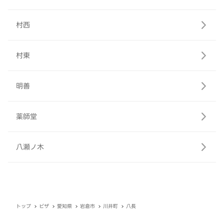
村西
村東
明善
薬師堂
八瀬ノ木
トップ
ピザ
愛知県
岩倉市
川井町
八長