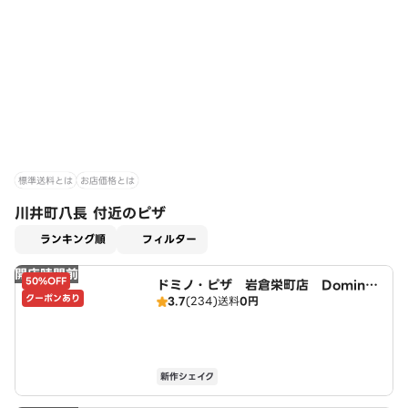
標準送料とは
お店価格とは
川井町八長 付近のピザ
適用なし
ランキング順
フィルター
開店時間前
50%OFF
ドミノ・ピザ 岩倉栄町店 Domin
クーポンあり
3.7
(234)
送料
0円
o's
新作シェイク