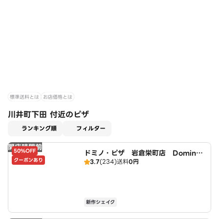
標準送料とは
お店価格とは
川井町下田 付近のピザ
適用なし
ランキング順
フィルター
開店時間前
50%OFF
ドミノ・ピザ 岩倉栄町店 Domin
クーポンあり
3.7
(234)
送料
0円
o's
新作シェイク