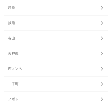
坪禿
鉄砲
寺山
天神東
西ノンベ
二千町
ノボト