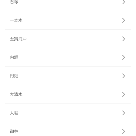
石塚
一本木
丑寅海戸
内堀
円畑
大清水
大堀
御林