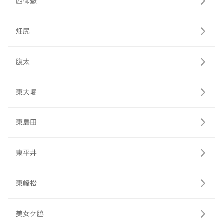
西御嶽
畑尻
腹太
東大堀
東島田
東平井
東峰松
美女ケ脇