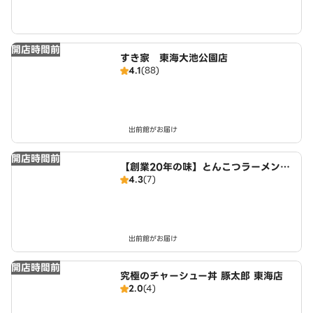
開店時間前
すき家 東海大池公園店
4.1
(88)
出前館がお届け
開店時間前
【創業20年の味】とんこつラーメン・
4.3
(7)
つけ麺 麺屋たけぞう
出前館がお届け
開店時間前
究極のチャーシュー丼 豚太郎 東海店
2.0
(4)