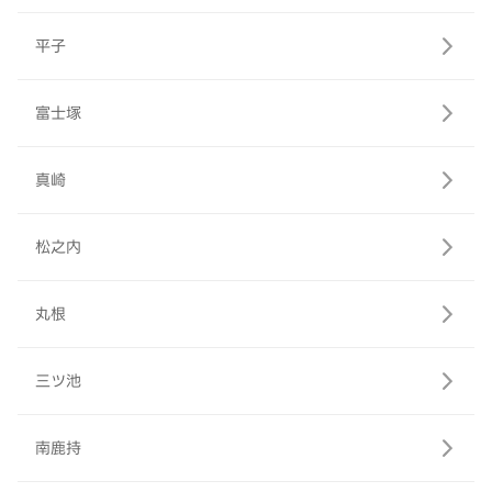
平子
富士塚
真崎
松之内
丸根
三ツ池
南鹿持