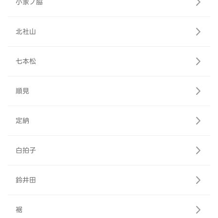
小家ノ脇
北社山
七本松
順見
定納
白拍子
鈴井田
裾