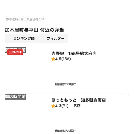
標準送料とは
お店価格とは
加木屋町与平山 付近の弁当
適用なし
ランキング順
フィルター
開店時間前
50%OFF
吉野家 155号線大府店
4.5
(186)
出前館がお届け
開店時間前
ほっともっと 知多朝倉町店
4.3
(91)
名店
出前館がお届け