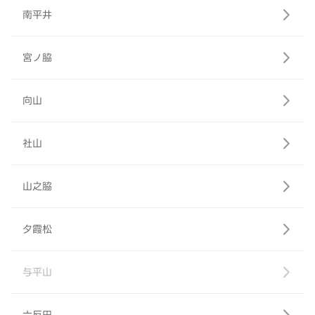
南平井
宮ノ脇
向山
社山
山之脇
夕霞松
与平山