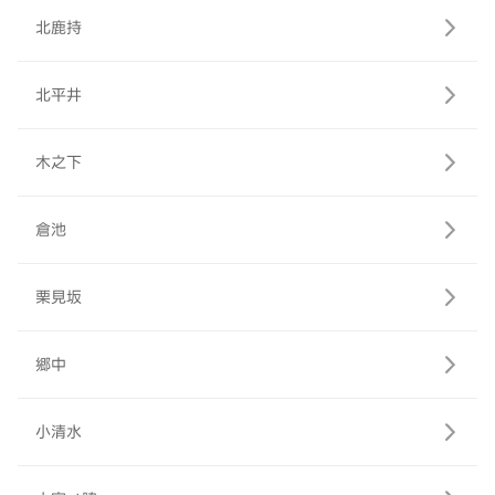
北鹿持
北平井
木之下
倉池
栗見坂
郷中
小清水