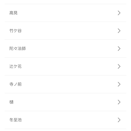
高見
竹ケ谷
陀々法師
辻ケ花
寺ノ前
樋
冬至池