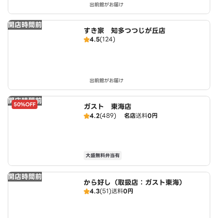
出前館がお届け
開店時間前
すき家 知多つつじが丘店
4.5
(124)
出前館がお届け
開店時間前
50%OFF
ガスト 東海店
4.2
(489)
名店
送料
0円
大盛無料弁当有
開店時間前
から好し（取扱店：ガスト東海）
4.3
(51)
送料
0円