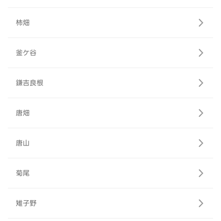
柿畑
釜ケ谷
鎌吉良根
唐畑
唐山
菊尾
雉子野