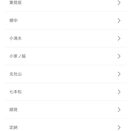
栗見坂
郷中
小清水
小家ノ脇
北社山
七本松
順見
定納