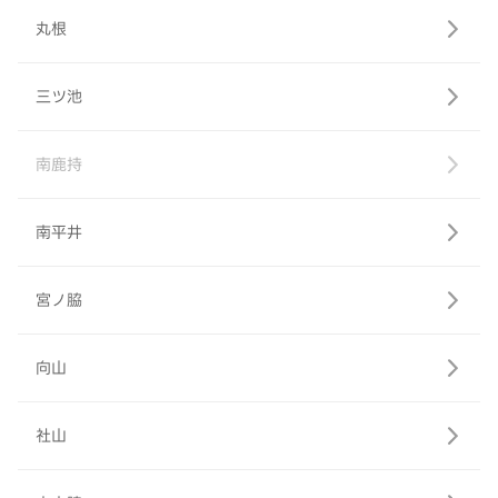
丸根
三ツ池
南鹿持
南平井
宮ノ脇
向山
社山