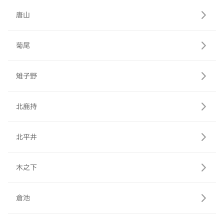
唐山
菊尾
雉子野
北鹿持
北平井
木之下
倉池