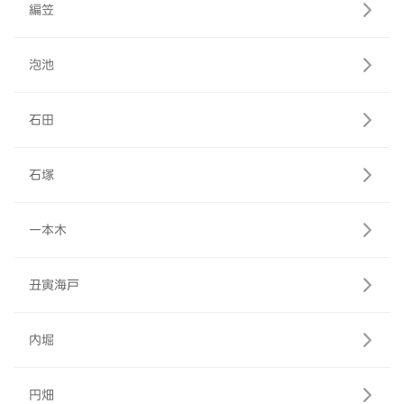
編笠
泡池
石田
石塚
一本木
丑寅海戸
内堀
円畑