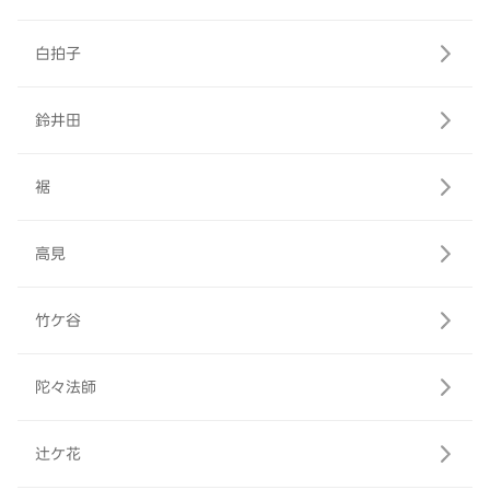
白拍子
鈴井田
裾
高見
竹ケ谷
陀々法師
辻ケ花