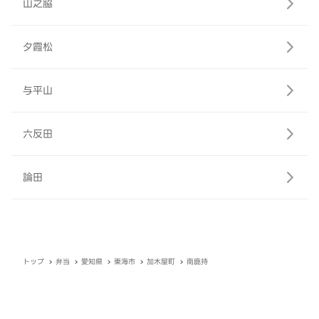
山之脇
夕霞松
与平山
六反田
論田
トップ
弁当
愛知県
東海市
加木屋町
南鹿持