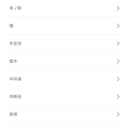
寺ノ前
樋
冬至池
留木
中井道
仲新田
長根