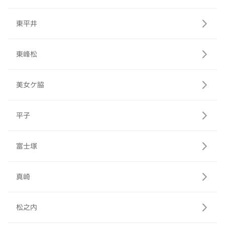
東平井
東峰松
美女ケ脇
平子
富士塚
真崎
松之内