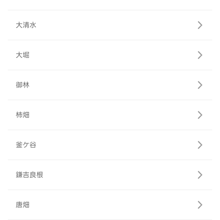
大清水
大堀
御林
柿畑
釜ケ谷
鎌吉良根
唐畑