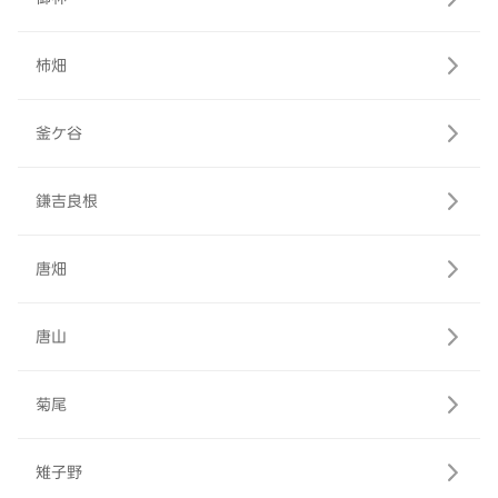
柿畑
釜ケ谷
鎌吉良根
唐畑
唐山
菊尾
雉子野