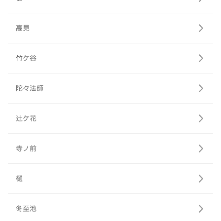
高見
竹ケ谷
陀々法師
辻ケ花
寺ノ前
樋
冬至池