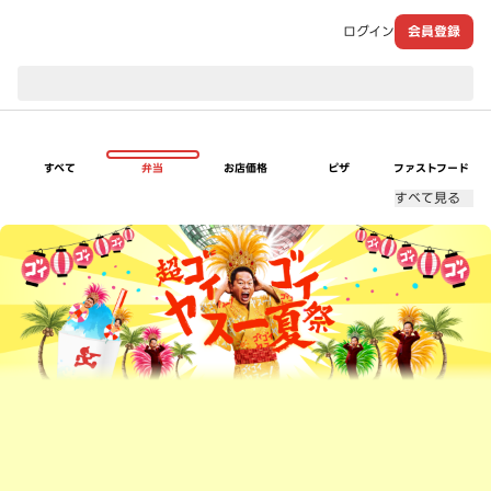
ログイン
会員登録
現在のお届け先：
すべて
弁当
お店価格
ピザ
ファストフード
すべて見る
超ゴイゴイヤスー夏祭