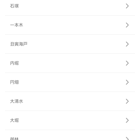
石塚
一本木
丑寅海戸
内堀
円畑
大清水
大堀
御林