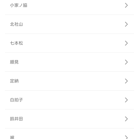
小家ノ脇
北社山
七本松
順見
定納
白拍子
鈴井田
裾