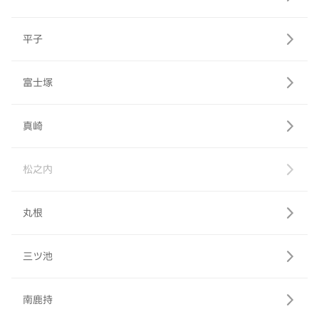
平子
富士塚
真崎
松之内
丸根
三ツ池
南鹿持