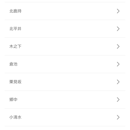
北鹿持
北平井
木之下
倉池
栗見坂
郷中
小清水