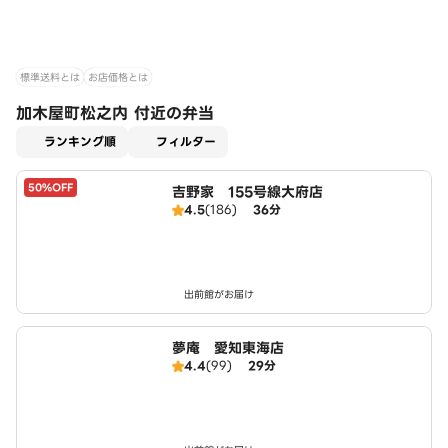
標準送料とは
お店価格とは
加木屋町松之内 付近の弁当
適用なし
ランキング順
フィルター
50%OFF
吉野家 155号線大府店
4.5
(186)
36分
出前館がお届け
夢庵 愛知東海店
4.4
(99)
29分