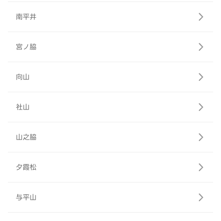
南平井
宮ノ脇
向山
社山
山之脇
夕霞松
与平山