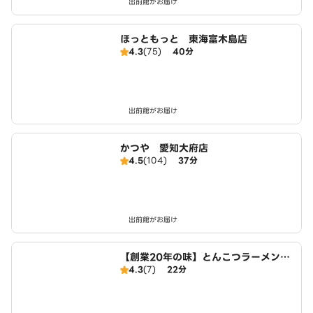
出前館がお届け
ほっともっと 東海富木島店
4.3
(75)
40分
出前館がお届け
かつや 愛知大府店
4.5
(104)
37分
出前館がお届け
【創業20年の味】とんこつラーメン・
4.3
(7)
22分
つけ麺 麺屋たけぞう