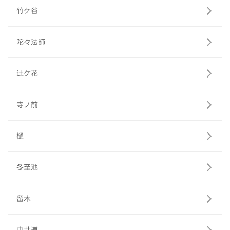
竹ケ谷
陀々法師
辻ケ花
寺ノ前
樋
冬至池
留木