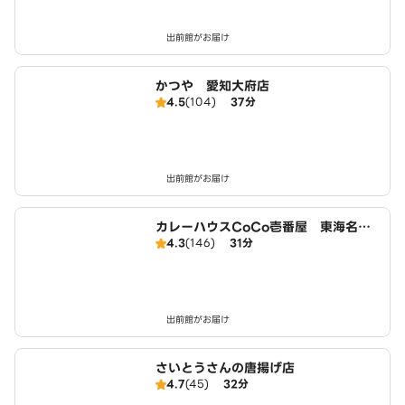
出前館がお届け
かつや 愛知大府店
4.5
(104)
37分
出前館がお届け
カレーハウスCoCo壱番屋 東海名和
4.3
(146)
31分
店（SD）
出前館がお届け
さいとうさんの唐揚げ店
4.7
(45)
32分