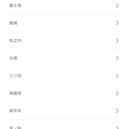
富士塚
真崎
松之内
丸根
三ツ池
南鹿持
南平井
宮ノ脇