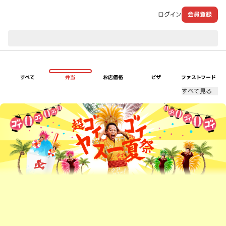
ログイン
会員登録
現在のお届け先：
すべて
弁当
お店価格
ピザ
ファストフード
すべて見る
超ゴイゴイヤスー夏祭