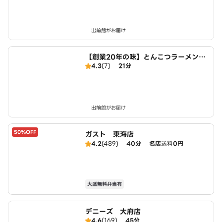
出前館がお届け
【創業20年の味】とんこつラーメン・
4.3
(7)
21分
つけ麺 麺屋たけぞう
出前館がお届け
50%OFF
ガスト 東海店
4.2
(489)
40分
名店
送料
0円
大盛無料弁当有
デニーズ 大府店
4.6
(169)
45分