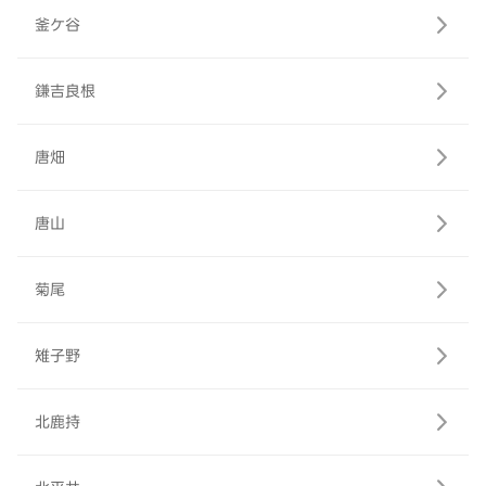
釜ケ谷
鎌吉良根
唐畑
唐山
菊尾
雉子野
北鹿持