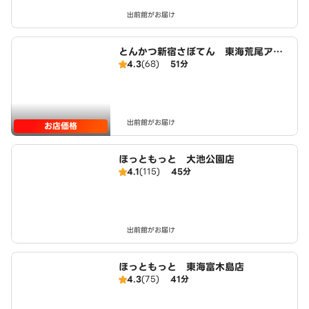
出前館がお届け
とんかつ新宿さぼてん 東海荒尾アピ
4.3
(68)
51分
タ店
出前館がお届け
お店価格
ほっともっと 大池公園店
4.1
(115)
45分
出前館がお届け
ほっともっと 東海富木島店
4.3
(75)
41分