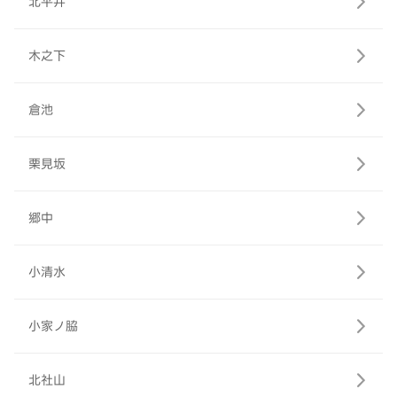
北平井
木之下
倉池
栗見坂
郷中
小清水
小家ノ脇
北社山