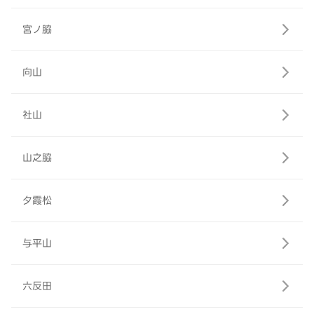
宮ノ脇
向山
社山
山之脇
夕霞松
与平山
六反田