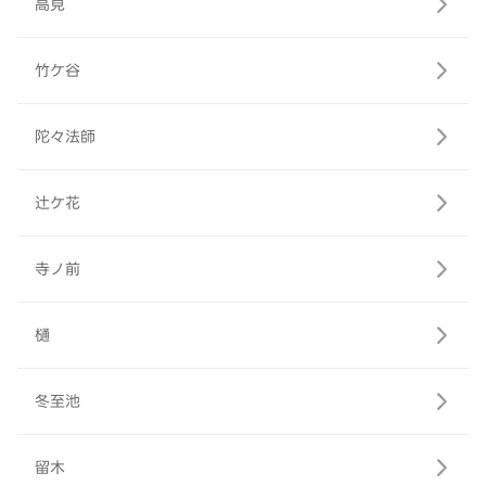
高見
竹ケ谷
陀々法師
辻ケ花
寺ノ前
樋
冬至池
留木