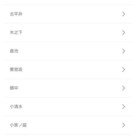
北平井
木之下
倉池
栗見坂
郷中
小清水
小家ノ脇