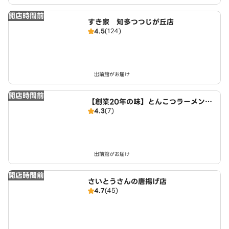
開店時間前
すき家 知多つつじが丘店
4.5
(124)
出前館がお届け
開店時間前
【創業20年の味】とんこつラーメン・
4.3
(7)
つけ麺 麺屋たけぞう
出前館がお届け
開店時間前
さいとうさんの唐揚げ店
4.7
(45)