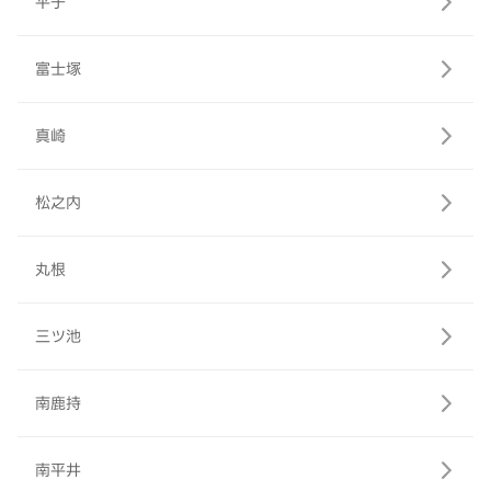
平子
富士塚
真崎
松之内
丸根
三ツ池
南鹿持
南平井