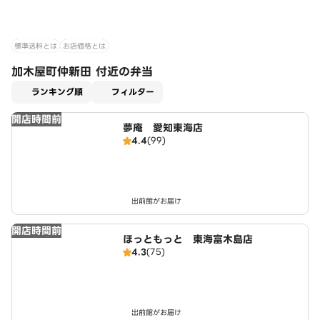
標準送料とは
お店価格とは
加木屋町仲新田 付近の弁当
適用なし
ランキング順
フィルター
開店時間前
夢庵 愛知東海店
4.4
(99)
出前館がお届け
開店時間前
ほっともっと 東海富木島店
4.3
(75)
出前館がお届け