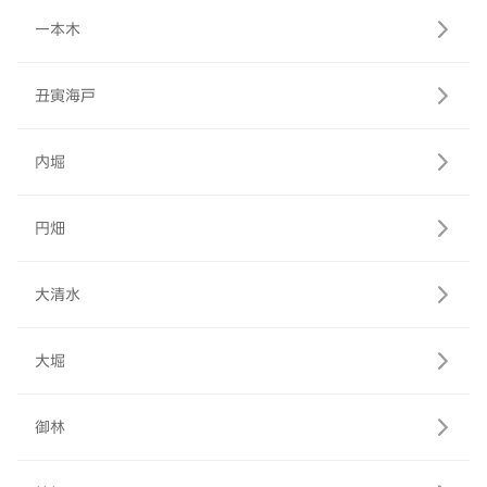
一本木
丑寅海戸
内堀
円畑
大清水
大堀
御林