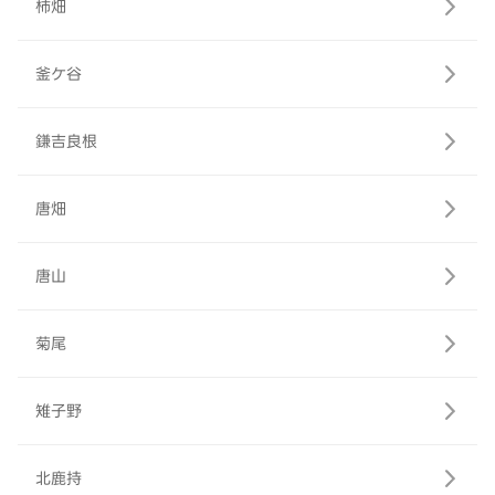
柿畑
釜ケ谷
鎌吉良根
唐畑
唐山
菊尾
雉子野
北鹿持