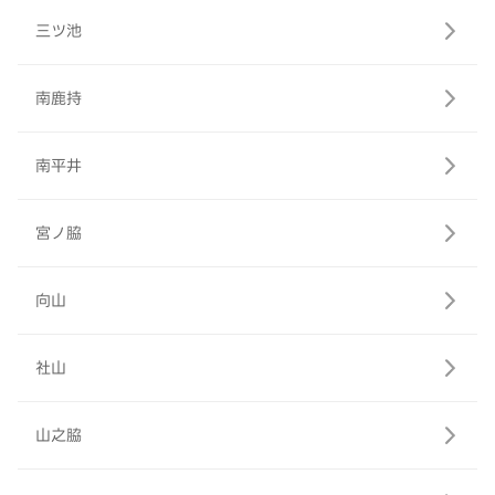
三ツ池
南鹿持
南平井
宮ノ脇
向山
社山
山之脇