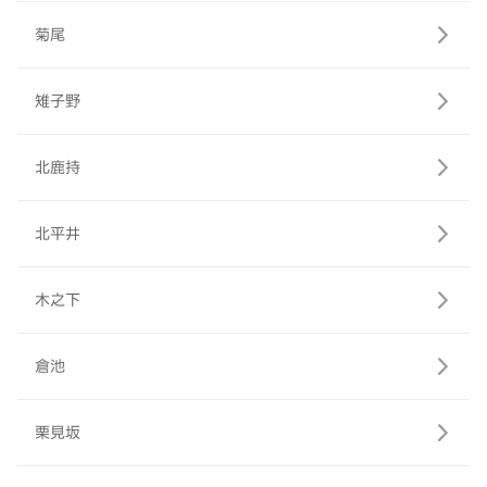
菊尾
雉子野
北鹿持
北平井
木之下
倉池
栗見坂