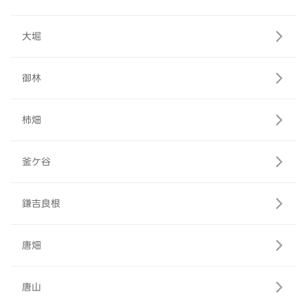
大堀
御林
柿畑
釜ケ谷
鎌吉良根
唐畑
唐山