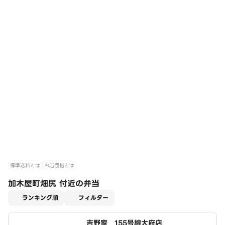
標準送料とは
お店価格とは
加木屋町畑尻 付近の弁当
適用なし
ランキング順
フィルター
吉野家 155号線大府店