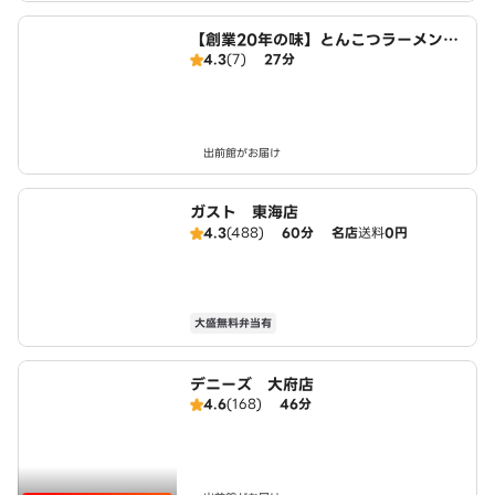
【創業20年の味】とんこつラーメン・
4.3
(7)
27分
つけ麺 麺屋たけぞう
出前館がお届け
ガスト 東海店
4.3
(488)
60分
名店
送料
0円
大盛無料弁当有
デニーズ 大府店
4.6
(168)
46分