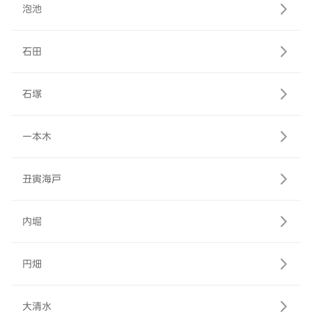
泡池
石田
石塚
一本木
丑寅海戸
内堀
円畑
大清水