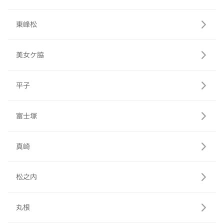
東峰松
美女ケ脇
平子
富士塚
真崎
松之内
丸根