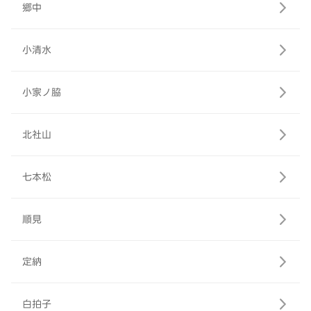
郷中
小清水
小家ノ脇
北社山
七本松
順見
定納
白拍子