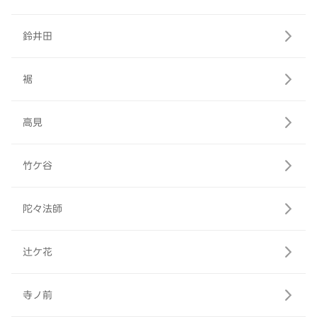
鈴井田
裾
高見
竹ケ谷
陀々法師
辻ケ花
寺ノ前