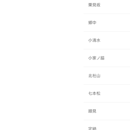
栗見坂
郷中
小清水
小家ノ脇
北社山
七本松
順見
定納