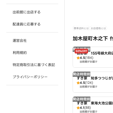
出前館に出店する
配達員に応募する
標準送料とは
お店価格とは
加木屋町木之下 
運営会社
開店時間前
50%OFF
利用規約
吉野家 155号線大府
4.5
(184)
出前館がお届け
特定商取引法に基づく表記
開店時間前
プライバシーポリシー
すき家 知多つつじが
4.5
(124)
出前館がお届け
開店時間前
すき家 東海大池公園
4.1
(88)
出前館がお届け