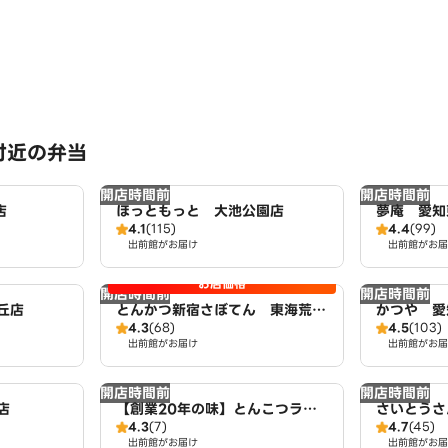
付近の弁当
開店時間前
開店時間前
店
ほっともっと 大池公園店
夢庵 愛知
4.1
(115)
4.4
(99)
出前館がお届け
出前館がお届
お店価格
開店時間前
開店時間前
丘店
とんかつ新宿さぼてん 東海荒尾
かつや 愛
4.3
(68)
4.5
(103)
アピタ店
出前館がお届け
出前館がお届
開店時間前
開店時間前
店
【創業20年の味】とんこつラー
さいとうさ
4.3
(7)
4.7
(45)
メン・つけ麺 麺屋たけぞう
出前館がお届け
出前館がお届