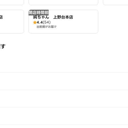
開店時間前
店
純ちゃん 上野台本店
4.4
(54)
出前館がお届け
探す