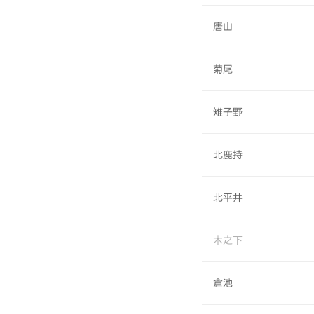
唐山
菊尾
雉子野
北鹿持
北平井
木之下
倉池