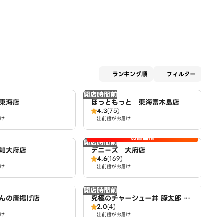
適用な
ランキング順
フィルター
開店時間前
東海店
ほっともっと 東海富木島店
4.3
(75)
け
出前館がお届け
お店価格
開店時間前
知大府店
デニーズ 大府店
4.6
(169)
け
出前館がお届け
開店時間前
んの唐揚げ店
究極のチャーシュー丼 豚太郎 東
2.0
(4)
海店
け
出前館がお届け