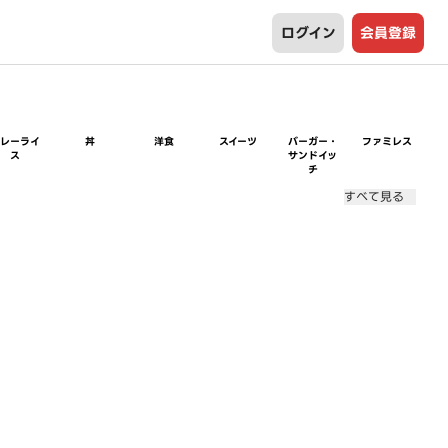
ログイン
会員登録
カレーライ
丼
洋食
スイーツ
バーガー・
ファミレス
ス
サンドイッ
チ
すべて見る