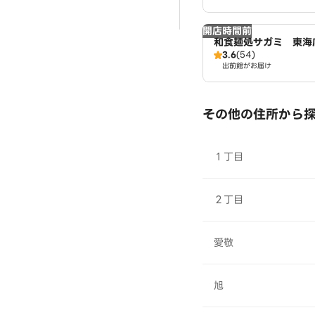
開店時間前
和食麺処サガミ 東海
3.6
(54)
出前館がお届け
その他の住所から
１丁目
２丁目
愛敬
旭