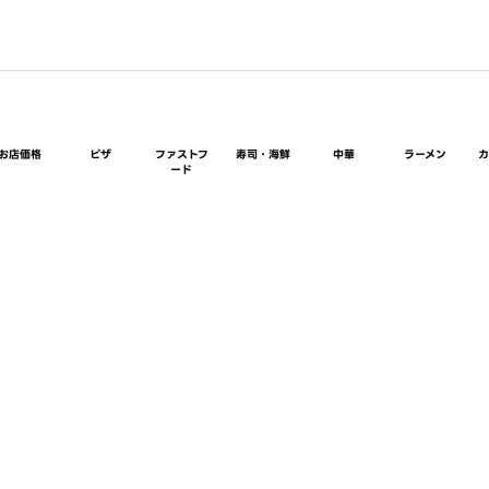
お店価格
ピザ
ファストフ
寿司・海鮮
中華
ラーメン
ード