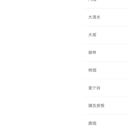
大清水
大堀
御林
柿畑
釜ケ谷
鎌吉良根
唐畑