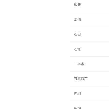
編笠
泡池
石田
石塚
一本木
丑寅海戸
内堀
円畑