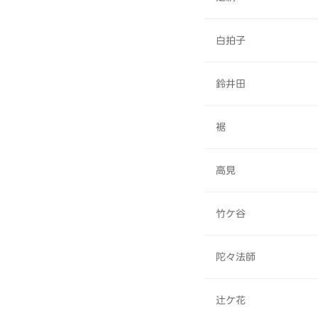
白拍子
鈴井田
裾
高見
竹ケ谷
陀々法師
辻ケ花