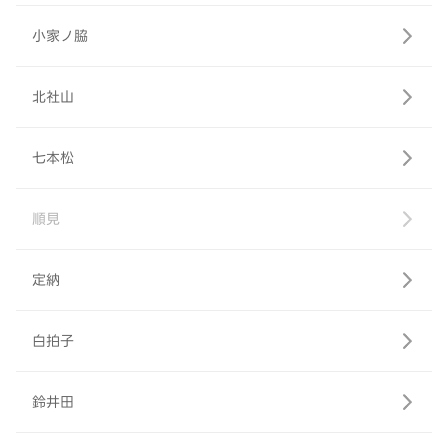
小家ノ脇
北社山
七本松
順見
定納
白拍子
鈴井田