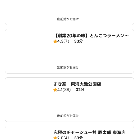
出前館がお届け
【創業20年の味】とんこつラーメン・
4.3
(7)
33分
つけ麺 麺屋たけぞう
出前館がお届け
すき家 東海大池公園店
4.1
(88)
32分
出前館がお届け
究極のチャーシュー丼 豚太郎 東海店
2.0
(4)
33分