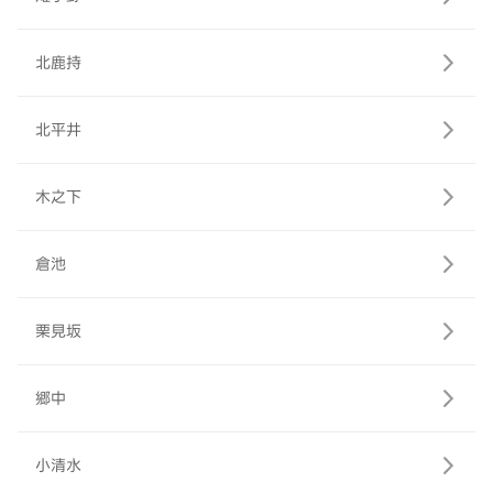
北鹿持
北平井
木之下
倉池
栗見坂
郷中
小清水