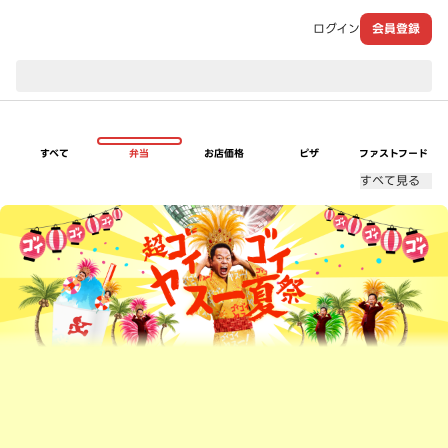
ログイン
会員登録
現在のお届け先：
すべて
弁当
お店価格
ピザ
ファストフード
すべて見る
超ゴイゴイヤスー夏祭