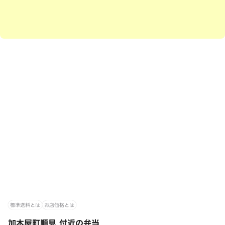
標準送料とは
お店価格とは
加木屋町順見 付近の弁当