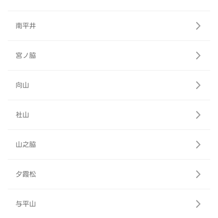
南平井
宮ノ脇
向山
社山
山之脇
夕霞松
与平山