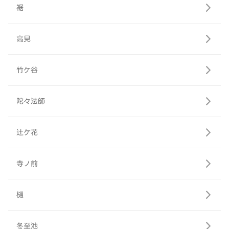
裾
高見
竹ケ谷
陀々法師
辻ケ花
寺ノ前
樋
冬至池