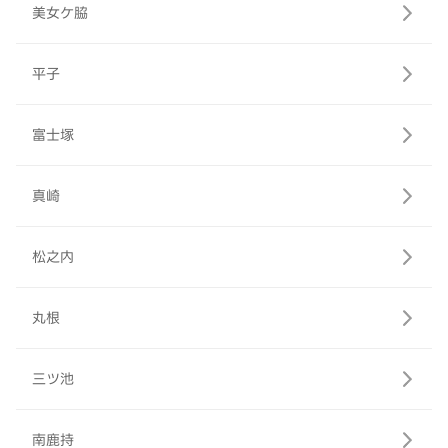
美女ケ脇
平子
富士塚
真崎
松之内
丸根
三ツ池
南鹿持