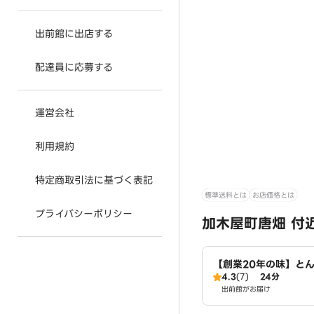
出前館に出店する
配達員に応募する
運営会社
利用規約
特定商取引法に基づく表記
標準送料とは
お店価格とは
プライバシーポリシー
加木屋町唐畑 付
【創業20年の味】と
4.3
(7)
24分
メン・つけ麺 麺屋た
出前館がお届け