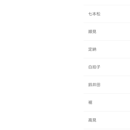
七本松
順見
定納
白拍子
鈴井田
裾
高見