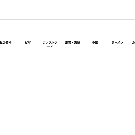
お店価格
ピザ
ファストフ
寿司・海鮮
中華
ラーメン
ード