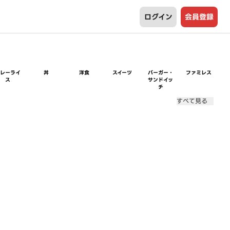
ログイン
会員登録
カレーライ
丼
洋食
スイーツ
バーガー・
ファミレス
ス
サンドイッ
チ
すべて見る