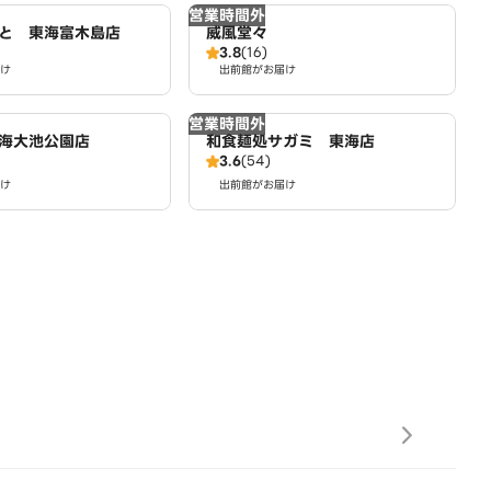
営業時間外
と 東海富木島店
威風堂々
3.8
(16)
け
出前館がお届け
営業時間外
海大池公園店
和食麺処サガミ 東海店
3.6
(54)
け
出前館がお届け