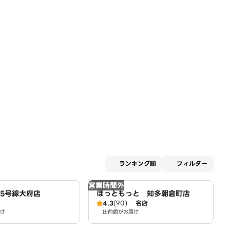
適用な
ランキング順
フィルター
営業時間外
55号線大府店
ほっともっと 知多朝倉町店
4.3
(90)
名店
け
出前館がお届け