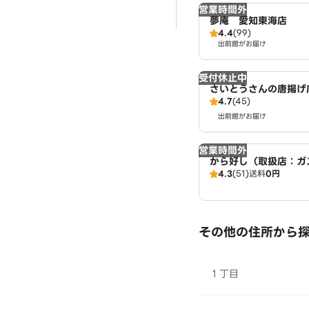
営業時間外
夢庵 愛知東海店
4.4
(99)
出前館がお届け
受付休止中
さいとうさんの唐揚げ
4.7
(45)
出前館がお届け
営業時間外
から好し（取扱店：ガ
4.3
(51)
送料
0円
その他の住所から
１丁目