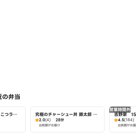
近の弁当
営業時間外
んこつラー
究極のチャーシュー丼 豚太郎 東
吉野家 1
2.0
(4)
28分
4.5
(184)
けぞう
海店
出前館がお届け
出前館がお届