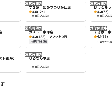
営業時間外
営業時間外
すき家 知多つつじが丘店
ほっともっ
4.5
(124)
4.3
(75)
出前館がお届け
出前館がお届
営業時間外
受付休止中
店
ガスト 東海店
すき家 東
4.1
(88)
4.3
(488)
名店
送料
0円
大盛無料弁当有
出前館がお届
営業時間外
スト東海）
じろきん本店
出前館がお届け
探す