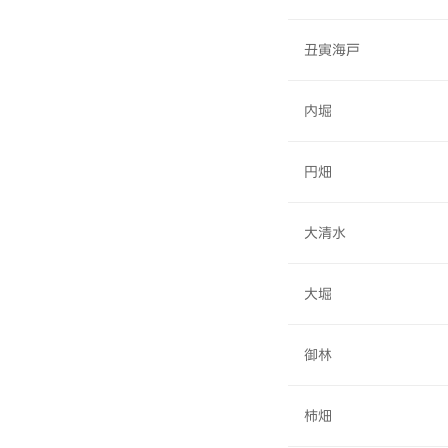
丑寅海戸
内堀
円畑
大清水
大堀
御林
柿畑