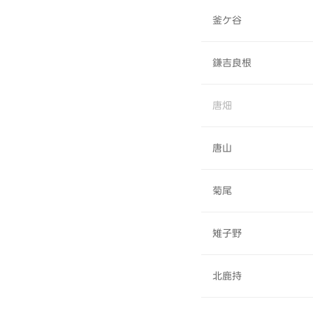
釜ケ谷
鎌吉良根
唐畑
唐山
菊尾
雉子野
北鹿持