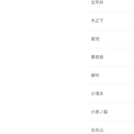
北平井
木之下
倉池
栗見坂
郷中
小清水
小家ノ脇
北社山