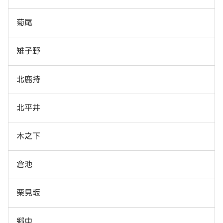
菊尾
雉子野
北鹿持
北平井
木之下
倉池
栗見坂
郷中