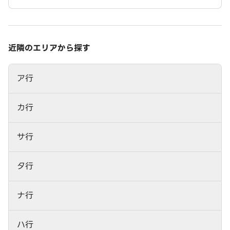
近隣のエリアから探す
ア行
カ行
サ行
タ行
ナ行
ハ行