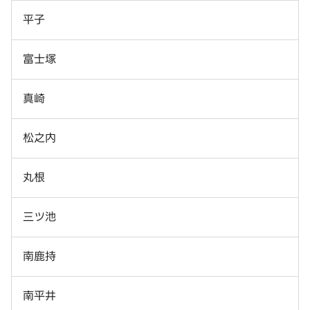
平子
富士塚
真崎
松之内
丸根
三ツ池
南鹿持
南平井