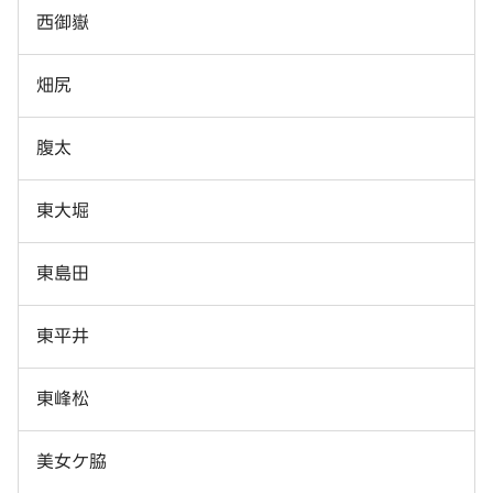
西御嶽
畑尻
腹太
東大堀
東島田
東平井
東峰松
美女ケ脇