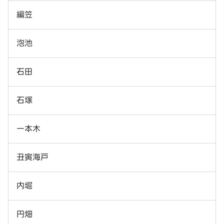
編笠
泡池
石田
石塚
一本木
丑寅海戸
内堀
円畑