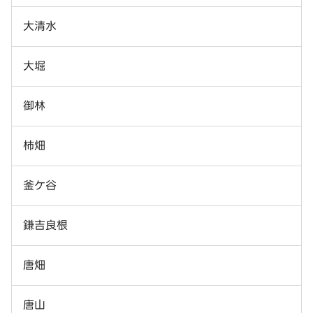
大清水
大堀
御林
柿畑
釜ケ谷
鎌吉良根
唐畑
唐山