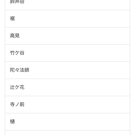
鈴井田
裾
高見
竹ケ谷
陀々法師
辻ケ花
寺ノ前
樋