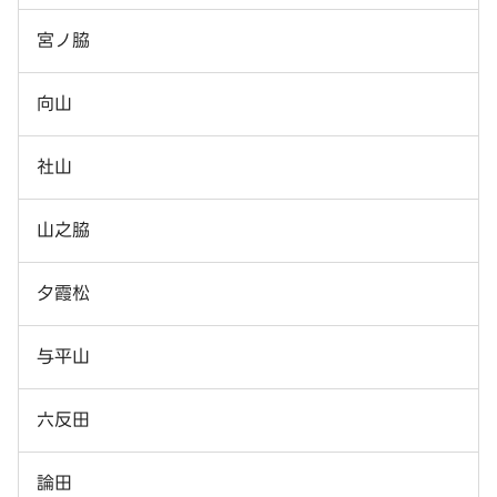
宮ノ脇
向山
社山
山之脇
夕霞松
与平山
六反田
論田