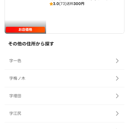
3.0
(73)
送料
300円
バー
お店価格
その他の住所から探す
字一色
字梅ノ木
字埋田
字江尻