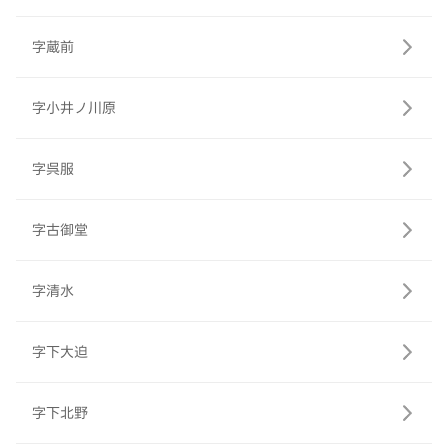
字蔵前
字小井ノ川原
字呉服
字古御堂
字清水
字下大迫
字下北野