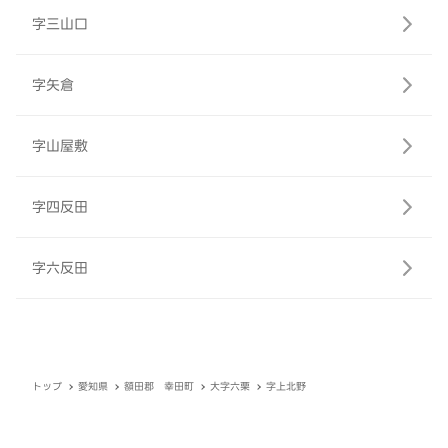
字三山口
字矢倉
字山屋敷
字四反田
字六反田
トップ
愛知県
額田郡 幸田町
大字六栗
字上北野