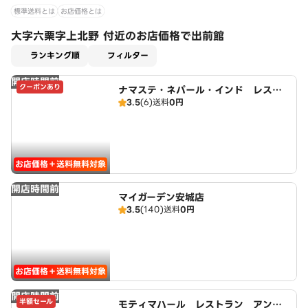
標準送料とは
お店価格とは
大字六栗字上北野 付近のお店価格で出前館
適用なし
ランキング順
フィルター
開店時間前
クーポンあり
ナマステ・ネパール・インド レスト
3.5
(6)
送料
0円
ラン
お店価格＋送料無料対象
開店時間前
マイガーデン安城店
3.5
(140)
送料
0円
お店価格＋送料無料対象
開店時間前
半額セール
モティマハール レストラン アンド