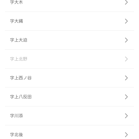
字大木
字大縄
字上大迫
字上北野
字上西ノ谷
字上八反田
字川添
字北後