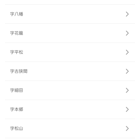
字八幡
字花籠
字平松
字古狭間
字細田
字本郷
字松山