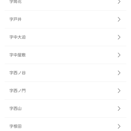
字筒花
字戸井
字中大迫
字中屋敷
字西ノ谷
字西ノ門
字西山
字根田