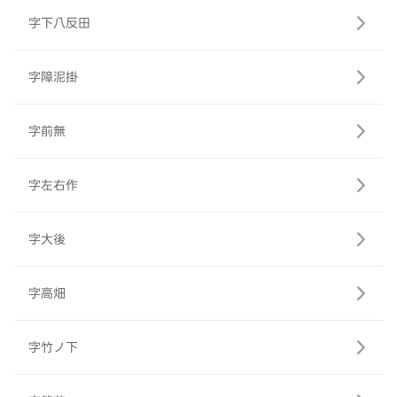
字下八反田
字障泥掛
字前無
字左右作
字大後
字高畑
字竹ノ下