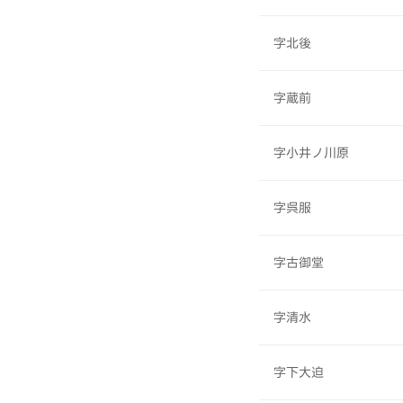
字北後
字蔵前
字小井ノ川原
字呉服
字古御堂
字清水
字下大迫