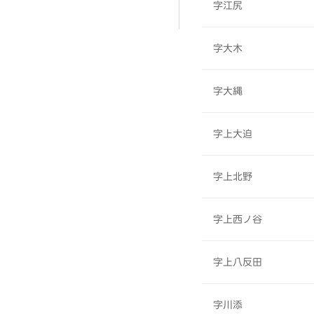
字江尻
字大木
字大縄
字上大迫
字上北野
字上西ノ谷
字上八反田
字川添