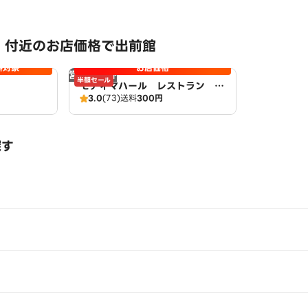
 付近のお店価格で出前館
料対象
お店価格
営業時間外
半額セール
モティマハール レストラン ア
3.0
(73)
送料
300円
ンドバー
探す