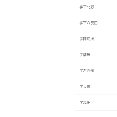
字下北野
字下八反田
字障泥掛
字前無
字左右作
字大後
字高畑