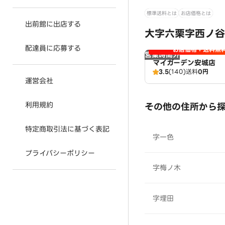
標準送料とは
お店価格とは
出前館に出店する
大字六栗字西ノ谷
配達員に応募する
お店価格＋送料無
営業時間外
マイガーデン安城店
3.5
(140)
送料
0円
運営会社
利用規約
その他の住所から
特定商取引法に基づく表記
字一色
プライバシーポリシー
字梅ノ木
字埋田