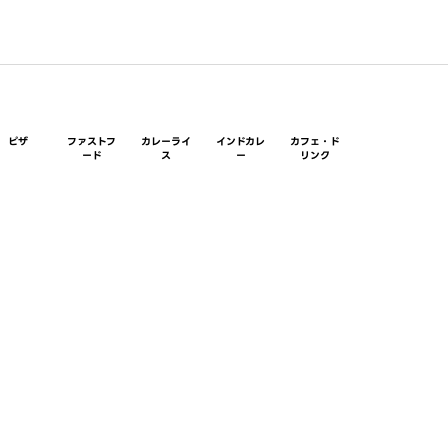
ピザ
ファストフ
カレーライ
インドカレ
カフェ・ド
ード
ス
ー
リンク