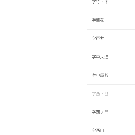
字竹ノ下
字筒花
字戸井
字中大迫
字中屋敷
字西ノ谷
字西ノ門
字西山