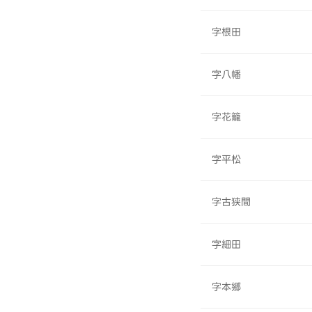
字根田
字八幡
字花籠
字平松
字古狭間
字細田
字本郷