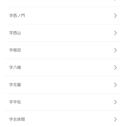
字西ノ門
字西山
字根田
字八幡
字花籠
字平松
字古狭間