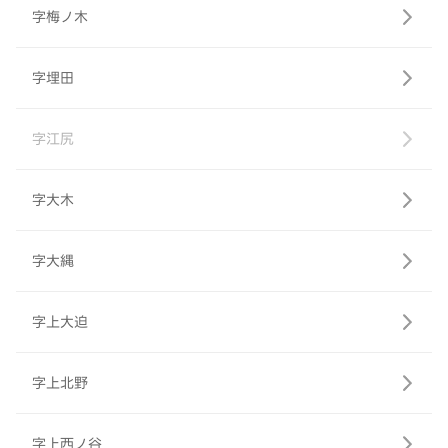
字梅ノ木
字埋田
字江尻
字大木
字大縄
字上大迫
字上北野
字上西ノ谷