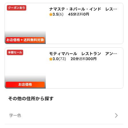
クーポンあり
ナマステ・ネパール・インド レスト
3.5
(6)
45分
送料
0円
ラン
お店価格＋送料無料対象
半額セール
モティマハール レストラン アンド
3.0
(73)
20分
送料
300円
バー
お店価格
その他の住所から探す
字一色