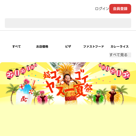
ログイン
会員登録
現在のお届け先：
すべて
お店価格
ピザ
ファストフード
カレーライス
すべて見る
超ゴイゴイヤスー夏祭