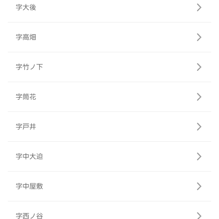
字大後
字高畑
字竹ノ下
字筒花
字戸井
字中大迫
字中屋敷
字西ノ谷