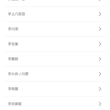
字上八反田
字川添
字北後
字蔵前
字小井ノ川原
字呉服
字古御堂