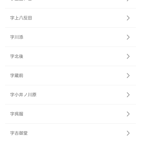
字上八反田
字川添
字北後
字蔵前
字小井ノ川原
字呉服
字古御堂