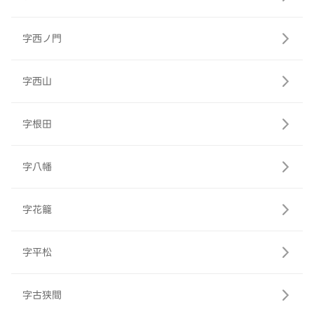
字西ノ門
字西山
字根田
字八幡
字花籠
字平松
字古狭間