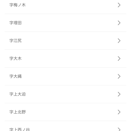
字梅ノ木
字埋田
字江尻
字大木
字大縄
字上大迫
字上北野
字上西ノ谷