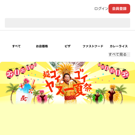
ログイン
会員登録
現在のお届け先：
すべて
お店価格
ピザ
ファストフード
カレーライス
すべて見る
超ゴイゴイヤスー夏祭