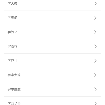
字大後
字高畑
字竹ノ下
字筒花
字戸井
字中大迫
字中屋敷
字西ノ谷