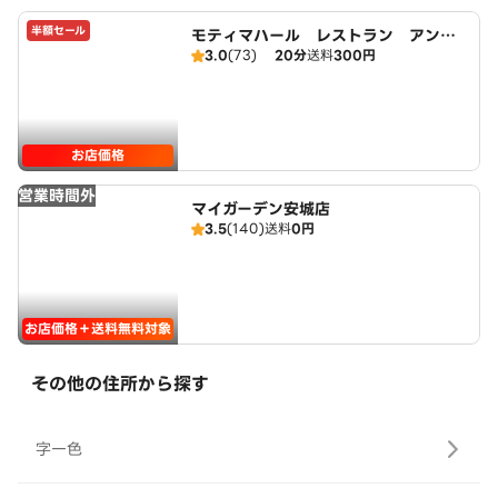
半額セール
モティマハール レストラン アンド
3.0
(73)
20分
送料
300円
バー
お店価格
営業時間外
マイガーデン安城店
3.5
(140)
送料
0円
お店価格＋送料無料対象
その他の住所から探す
字一色