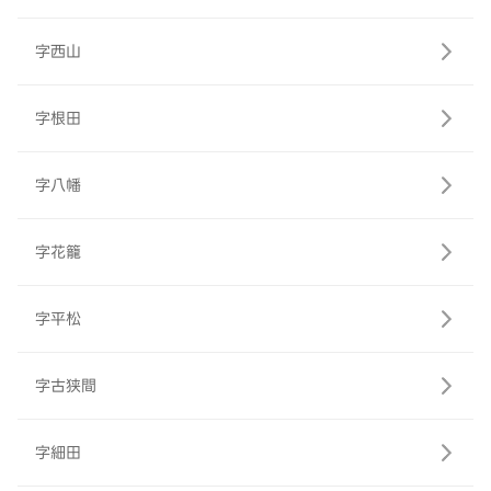
字西山
字根田
字八幡
字花籠
字平松
字古狭間
字細田