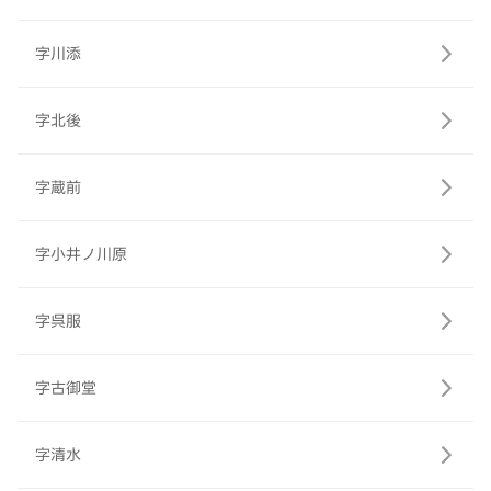
字川添
字北後
字蔵前
字小井ノ川原
字呉服
字古御堂
字清水