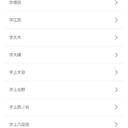
字埋田
字江尻
字大木
字大縄
字上大迫
字上北野
字上西ノ谷
字上八反田