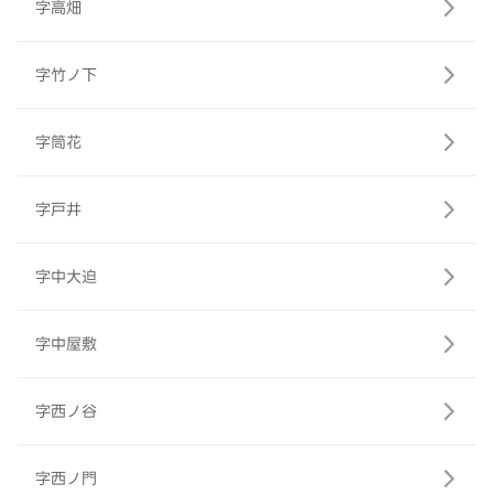
字高畑
字竹ノ下
字筒花
字戸井
字中大迫
字中屋敷
字西ノ谷
字西ノ門