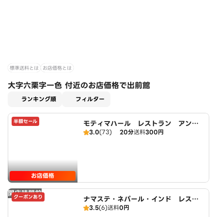
標準送料とは
お店価格とは
大字六栗字一色 付近のお店価格で出前館
適用なし
ランキング順
フィルター
半額セール
モティマハール レストラン アンド
3.0
(73)
20分
送料
300円
バー
お店価格
開店時間前
クーポンあり
ナマステ・ネパール・インド レスト
3.5
(6)
送料
0円
ラン